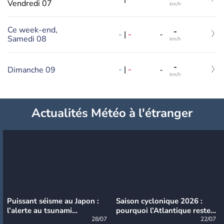
Vendredi 07
km/h
Ce week-end,
-
-
|
-
-
Samedi 08
km/h
-
-
|
-
Dimanche 09
-
km/h
Actualités Météo à l'étranger
Puissant séisme au Japon :
Saison cyclonique 2026 :
l’alerte au tsunami
pourquoi l’Atlantique reste
désormais levée
28/07
très calme à ce stade ?
22/07