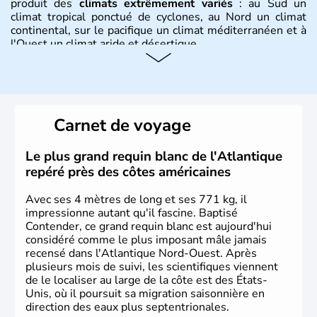
produit des
climats extrêmement variés
: au Sud un
climat tropical ponctué de cyclones, au Nord un climat
continental, sur le pacifique un climat méditerranéen et à
l'Ouest un climat aride et désertique.
Histoire et administration
Les premiers habitants desEtats-Unis sont arrivés d'Asie
il y a environ 30 000 ans lors de la dernière glaciation.
Carnet de voyage
Plusieurs populations se sont succédées avant l'arrivée
des européens, suite à la découverte du continent par
Christophe Colomb en 1492. Les 13 colonies
Le plus grand requin blanc de l'Atlantique
britanniques proclament la Déclaration d'indépendance
repéré près des côtes américaines
en 1776 et adoptent leur première constitution en 1787.
La conquête de l'Ouest marque ensuite l'entrée dans une
Avec ses 4 mètres de long et ses 771 kg, il
phase de développement intense.
impressionne autant qu'il fascine. Baptisé
Contender, ce grand requin blanc est aujourd'hui
considéré comme le plus imposant mâle jamais
recensé dans l'Atlantique Nord-Ouest. Après
plusieurs mois de suivi, les scientifiques viennent
de le localiser au large de la côte est des États-
Unis, où il poursuit sa migration saisonnière en
direction des eaux plus septentrionales.