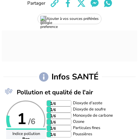
Partager
Ajouter à vos sources préférées
Infos SANTÉ
Pollution et qualité de l'air
Dioxyde d'azote
1
/6
Dioxyde de soufre
1
/6
1
Monoxyde de carbone
1
/6
/6
Ozone
1
/6
Particules fines
1
/6
Indice pollution
Poussières
1
/6
Bon