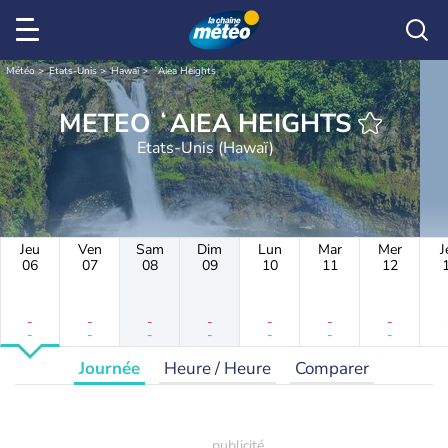
Météo
Etats-Unis
Hawaï
ʻAiea Heights
METEO ʻAIEA HEIGHTS
Etats-Unis (Hawaï)
Jeu
Ven
Sam
Dim
Lun
Mar
Mer
J
06
07
08
09
10
11
12
-
-
-
-
-
-
-
-
-
-
-
-
-
-
Journée
Heure / Heure
Comparer