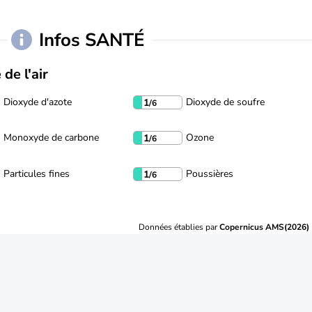
Infos SANTÉ
 de l'air
Dioxyde d'azote
Dioxyde de soufre
1
/6
Monoxyde de carbone
Ozone
1
/6
Particules fines
Poussières
1
/6
Données établies par
Copernicus AMS(2026)