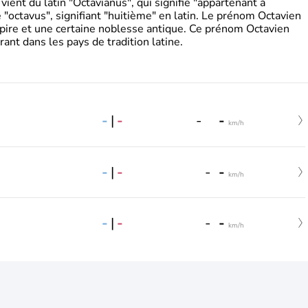
ient du latin "Octavianus", qui signifie "appartenant à
"octavus", signifiant "huitième" en latin. Le prénom Octavien
pire et une certaine noblesse antique. Ce prénom Octavien
rant dans les pays de tradition latine.
-
|
-
-
-
km/h
-
|
-
-
-
km/h
-
|
-
-
-
km/h