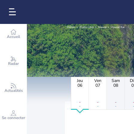
Météo
Etats-Unis
Hawaï
Hawaii Kai
Accueil
Radar
Jeu
Ven
Sam
D
06
07
08
0
Actualités
-
-
-
-
-
-
Se connecter