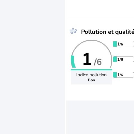
Pollution et qualité
1
/6
1
/6
1
/6
Indice pollution
1
/6
Bon