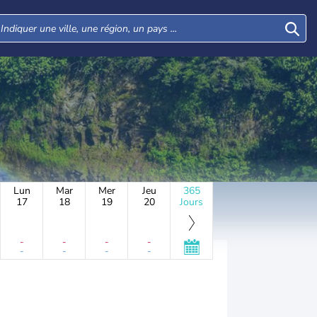
Lun
Mar
Mer
Jeu
365
17
18
19
20
Jours
-
-
-
-
-
-
-
-