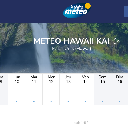
METEO HAWAII KAI
Etats-Unis (Hawaï)
im
Lun
Mar
Mer
Jeu
Ven
Sam
Dim
9
10
11
12
13
14
15
16
-
-
-
-
-
-
-
-
-
-
-
-
-
-
-
-