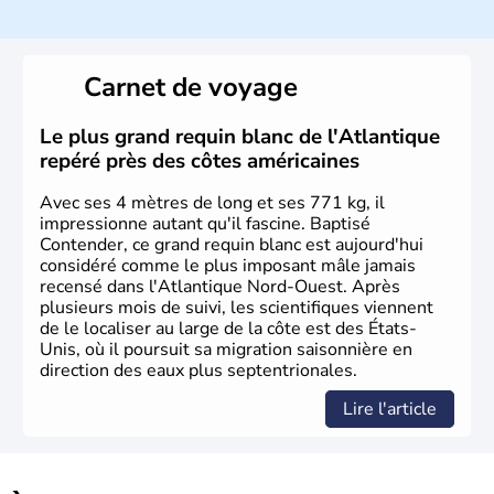
Histoire et administration
Les premiers habitants desEtats-Unis sont arrivés d'Asie
il y a environ 30 000 ans lors de la dernière glaciation.
Carnet de voyage
Plusieurs populations se sont succédées avant l'arrivée
des européens, suite à la découverte du continent par
Christophe Colomb en 1492. Les 13 colonies
Le plus grand requin blanc de l'Atlantique
britanniques proclament la Déclaration d'indépendance
repéré près des côtes américaines
en 1776 et adoptent leur première constitution en 1787.
La conquête de l'Ouest marque ensuite l'entrée dans une
Avec ses 4 mètres de long et ses 771 kg, il
phase de développement intense.
impressionne autant qu'il fascine. Baptisé
Contender, ce grand requin blanc est aujourd'hui
considéré comme le plus imposant mâle jamais
recensé dans l'Atlantique Nord-Ouest. Après
plusieurs mois de suivi, les scientifiques viennent
de le localiser au large de la côte est des États-
Unis, où il poursuit sa migration saisonnière en
direction des eaux plus septentrionales.
Lire l'article