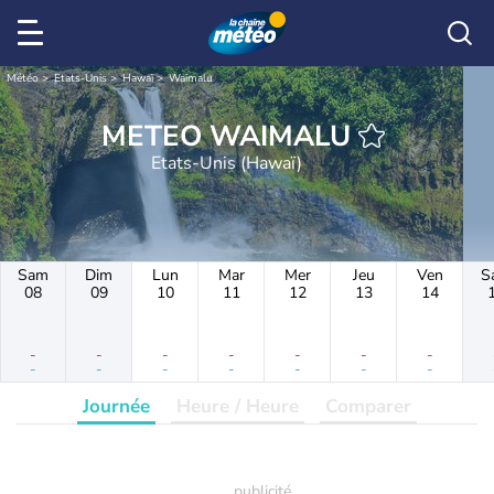
Météo
Etats-Unis
Hawaï
Waimalu
METEO WAIMALU
Etats-Unis (Hawaï)
Sam
Dim
Lun
Mar
Mer
Jeu
Ven
S
08
09
10
11
12
13
14
-
-
-
-
-
-
-
-
-
-
-
-
-
-
Journée
Heure / Heure
Comparer