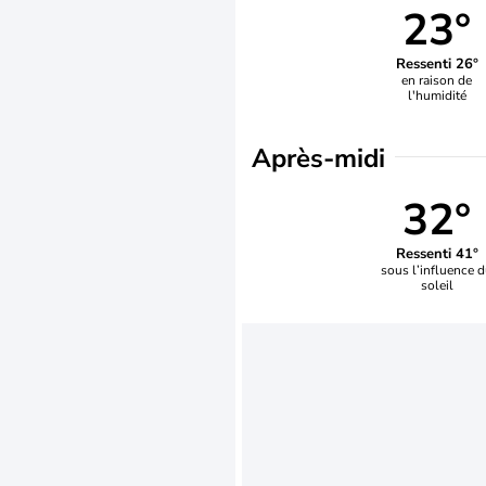
23°
Ressenti 26°
en raison de
l'humidité
Après-midi
32°
Ressenti 41°
sous l’influence 
soleil