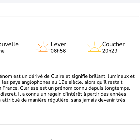
uvelle
Lever
Coucher
ne
06h56
20h29
om est un dérivé de Claire et signifie brillant, lumineux et
s les pays anglophones au 19e siècle, alors qu'il restait
 En France, Clarisse est un prénom connu depuis longtemps,
discret. Il a connu un regain d'intérêt à partir des années
attribué de manière régulière, sans jamais devenir très