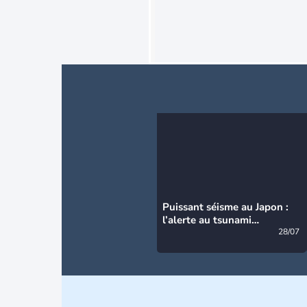
Puissant séisme au Japon :
l’alerte au tsunami
désormais levée
28/07