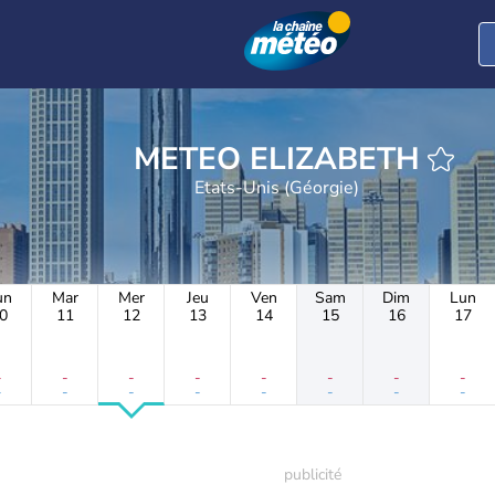
METEO ELIZABETH
Etats-Unis (Géorgie)
un
Mar
Mer
Jeu
Ven
Sam
Dim
Lun
0
11
12
13
14
15
16
17
-
-
-
-
-
-
-
-
-
-
-
-
-
-
-
-