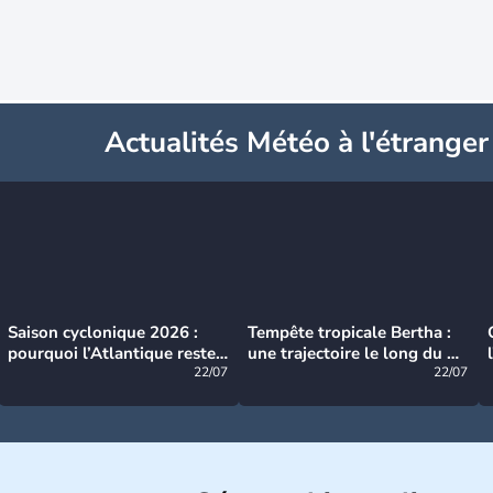
Actualités Météo à l'étranger
Saison cyclonique 2026 :
Tempête tropicale Bertha :
pourquoi l’Atlantique reste
une trajectoire le long du du
très calme à ce stade ?
22/07
littoral américain
22/07