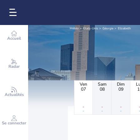
Météo
Etats-Unis
Géorgie
Elizabeth
Accueil
Radar
Ven
Sam
Dim
L
07
08
09
1
Actualités
-
-
-
-
-
-
Se connecter