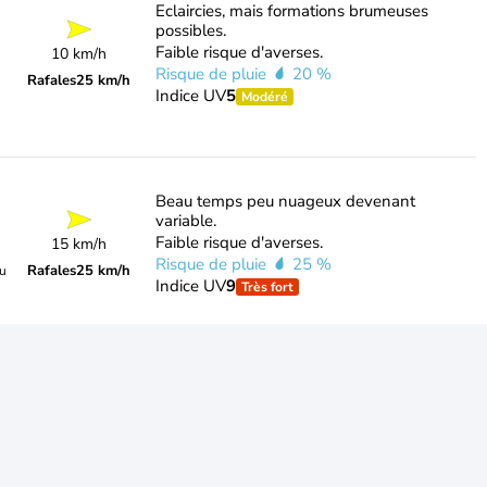
Eclaircies, mais formations brumeuses
possibles.
Faible risque d'averses.
10 km/h
Risque de pluie
20 %
Rafales
25 km/h
Indice UV
5
Modéré
Beau temps peu nuageux devenant
variable.
Faible risque d'averses.
15 km/h
Risque de pluie
25 %
Rafales
25 km/h
du
Indice UV
9
Très fort