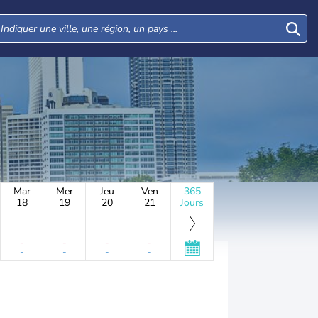
Mar
Mer
Jeu
Ven
365
18
19
20
21
Jours
-
-
-
-
-
-
-
-