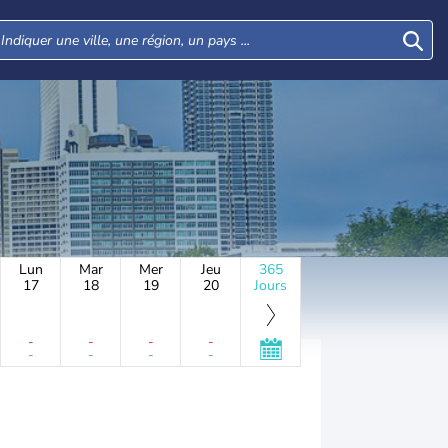
Lun
Mar
Mer
Jeu
365
17
18
19
20
Jours
-
-
-
-
-
-
-
-