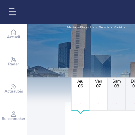
Météo
Etats-Unis
Géorgie
Marietta
Accueil
Radar
Jeu
Ven
Sam
D
06
07
08
0
Actualités
-
-
-
-
-
-
Se connecter