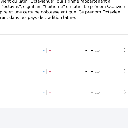
ient du latin "Octavianus", qui signifie "appartenant à
"octavus", signifiant "huitième" en latin. Le prénom Octavien
pire et une certaine noblesse antique. Ce prénom Octavien
rant dans les pays de tradition latine.
-
|
-
-
-
km/h
-
|
-
-
-
km/h
-
|
-
-
-
km/h