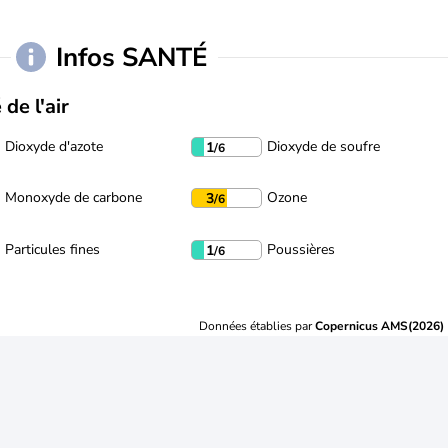
Infos SANTÉ
 de l'air
Dioxyde d'azote
Dioxyde de soufre
1
/6
Monoxyde de carbone
Ozone
3
/6
Particules fines
Poussières
1
/6
Données établies par
Copernicus AMS(2026)