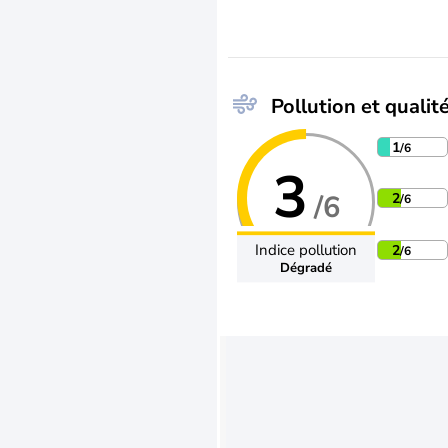
Pollution et qualité
1
/6
3
/6
2
/6
Indice pollution
2
/6
Dégradé