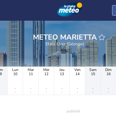
METEO MARIETTA
Etats-Unis (Géorgie)
im
Lun
Mar
Mer
Jeu
Ven
Sam
Dim
9
10
11
12
13
14
15
16
-
-
-
-
-
-
-
-
-
-
-
-
-
-
-
-