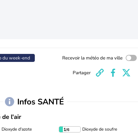
o du week-end
Recevoir la météo de ma ville
Partager
Infos SANTÉ
 de l'air
Dioxyde d'azote
Dioxyde de soufre
1
/6