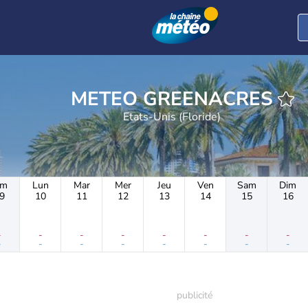
METEO GREENACRES
Etats-Unis (Floride)
im
Lun
Mar
Mer
Jeu
Ven
Sam
Dim
9
10
11
12
13
14
15
16
-
-
-
-
-
-
-
-
-
-
-
-
-
-
-
-