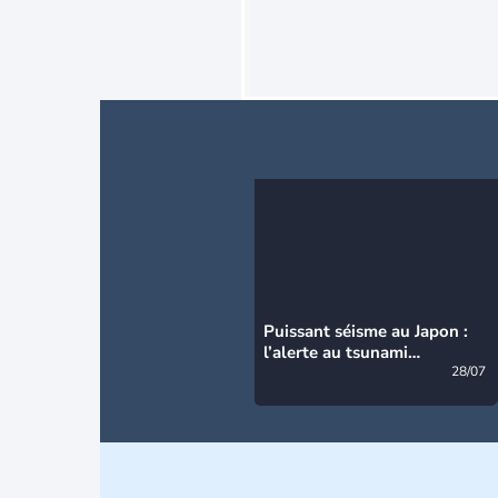
Puissant séisme au Japon :
l’alerte au tsunami
désormais levée
28/07