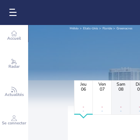
Météo
Etats-Unis
Floride
Greenacres
Accueil
Radar
Jeu
Ven
Sam
D
06
07
08
0
Actualités
-
-
-
-
-
-
Se connecter