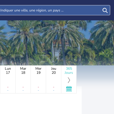
Lun
Mar
Mer
Jeu
365
17
18
19
20
Jours
-
-
-
-
-
-
-
-