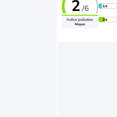
2
/6
1
/6
Indice pollution
2
/6
Moyen