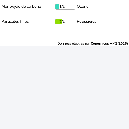
Monoxyde de carbone
Ozone
1
/6
Particules fines
Poussières
2
/6
Données établies par
Copernicus AMS(2026)