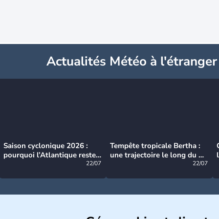
Actualités Météo à l'étranger
Saison cyclonique 2026 :
Tempête tropicale Bertha :
pourquoi l’Atlantique reste
une trajectoire le long du du
très calme à ce stade ?
22/07
littoral américain
22/07