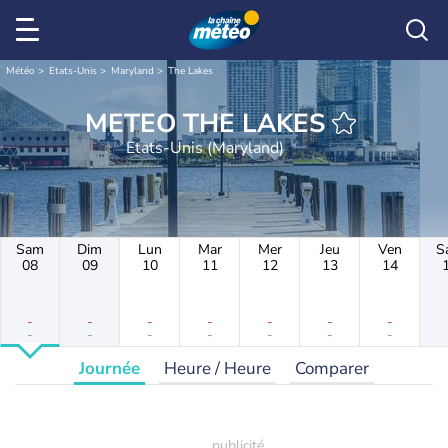
Météo
Etats-Unis
Maryland
The Lakes
METEO THE LAKES
Etats-Unis (Maryland)
Sam
Dim
Lun
Mar
Mer
Jeu
Ven
S
08
09
10
11
12
13
14
-
-
-
-
-
-
-
-
-
-
-
-
-
-
Journée
Heure / Heure
Comparer