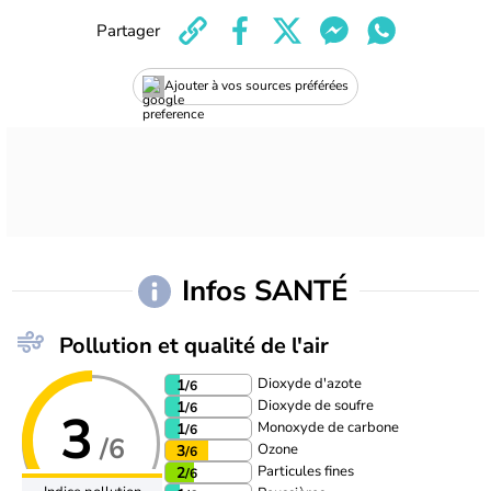
Partager
Ajouter à vos sources préférées
Infos SANTÉ
Pollution et qualité de l'air
Dioxyde d'azote
1
/6
Dioxyde de soufre
1
/6
3
Monoxyde de carbone
1
/6
/6
Ozone
3
/6
Particules fines
2
/6