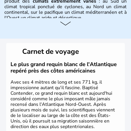
produit des
climats extrêmement variés
: au Sud un
climat tropical ponctué de cyclones, au Nord un climat
continental, sur le pacifique un climat méditerranéen et à
l'Ouest un climat aride et désertique.
Histoire et administration
Les premiers habitants desEtats-Unis sont arrivés d'Asie
il y a environ 30 000 ans lors de la dernière glaciation.
Carnet de voyage
Plusieurs populations se sont succédées avant l'arrivée
des européens, suite à la découverte du continent par
Christophe Colomb en 1492. Les 13 colonies
Le plus grand requin blanc de l'Atlantique
britanniques proclament la Déclaration d'indépendance
repéré près des côtes américaines
en 1776 et adoptent leur première constitution en 1787.
La conquête de l'Ouest marque ensuite l'entrée dans une
Avec ses 4 mètres de long et ses 771 kg, il
phase de développement intense.
impressionne autant qu'il fascine. Baptisé
Contender, ce grand requin blanc est aujourd'hui
considéré comme le plus imposant mâle jamais
recensé dans l'Atlantique Nord-Ouest. Après
plusieurs mois de suivi, les scientifiques viennent
de le localiser au large de la côte est des États-
Unis, où il poursuit sa migration saisonnière en
direction des eaux plus septentrionales.