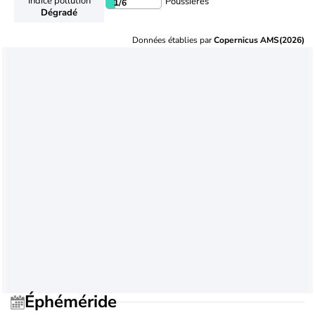
Indice pollution
Poussières
1
/6
Dégradé
Données établies par
Copernicus AMS(2026)
Éphéméride