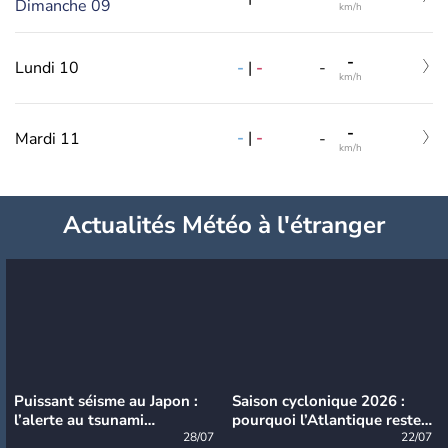
Dimanche 09
km/h
-
-
|
-
Lundi 10
-
km/h
-
-
|
-
Mardi 11
-
km/h
Actualités Météo à l'étranger
Puissant séisme au Japon :
Saison cyclonique 2026 :
l’alerte au tsunami
pourquoi l’Atlantique reste
désormais levée
28/07
très calme à ce stade ?
22/07