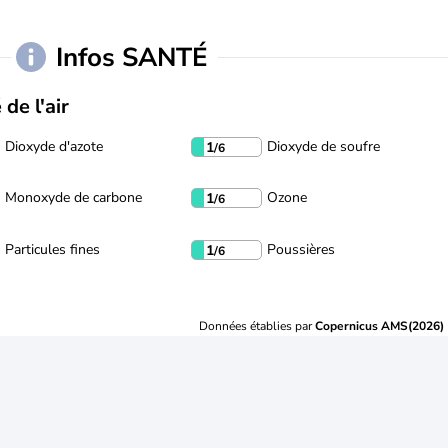
Infos SANTÉ
 de l'air
Dioxyde d'azote
Dioxyde de soufre
1
/6
Monoxyde de carbone
Ozone
1
/6
Particules fines
Poussières
1
/6
Données établies par
Copernicus AMS(2026)