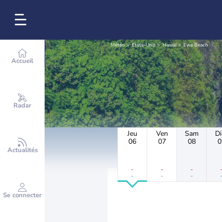
Météo
Etats-Unis
Hawaï
Ewa Beach
Accueil
Radar
Jeu
Ven
Sam
D
06
07
08
0
Actualités
-
-
-
-
-
-
Se connecter