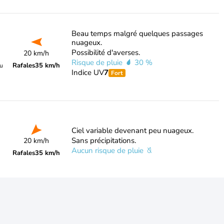
Beau temps malgré quelques passages
nuageux.
Possibilité d'averses.
20 km/h
Risque de pluie
30 %
Rafales
35 km/h
du
Indice UV
7
Fort
Ciel variable devenant peu nuageux.
Sans précipitations.
20 km/h
Aucun risque de pluie
Rafales
35 km/h