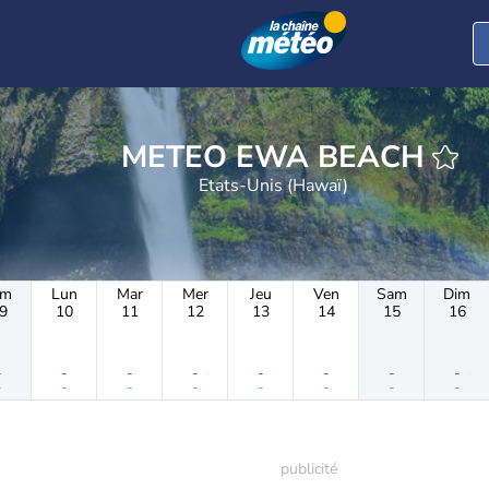
METEO EWA BEACH
Etats-Unis (Hawaï)
im
Lun
Mar
Mer
Jeu
Ven
Sam
Dim
9
10
11
12
13
14
15
16
-
-
-
-
-
-
-
-
-
-
-
-
-
-
-
-