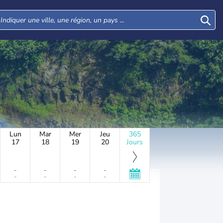
Lun
Mar
Mer
Jeu
365
17
18
19
20
Jours
-
-
-
-
-
-
-
-