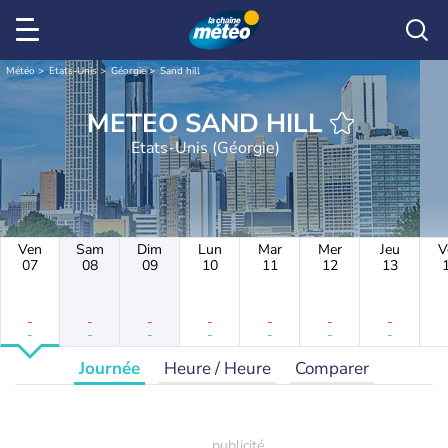
Météo
Etats-Unis
Géorgie
Sand hill
METEO SAND HILL
Etats-Unis (Géorgie)
Ven
Sam
Dim
Lun
Mar
Mer
Jeu
V
07
08
09
10
11
12
13
-
-
-
-
-
-
-
-
-
-
-
-
-
-
Journée
Heure / Heure
Comparer