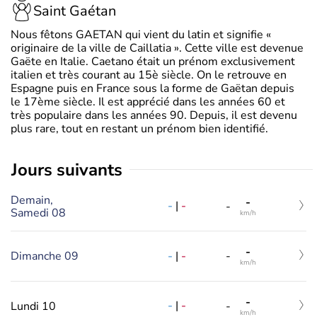
Saint Gaétan
Nous fêtons GAETAN qui vient du latin et signifie «
originaire de la ville de Caillatia ». Cette ville est devenue
Gaëte en Italie. Caetano était un prénom exclusivement
italien et très courant au 15è siècle. On le retrouve en
Espagne puis en France sous la forme de Gaëtan depuis
le 17ème siècle. Il est apprécié dans les années 60 et
très populaire dans les années 90. Depuis, il est devenu
plus rare, tout en restant un prénom bien identifié.
jours suivants
Demain,
-
-
|
-
-
Samedi 08
km/h
-
-
|
-
Dimanche 09
-
km/h
-
-
|
-
Lundi 10
-
km/h