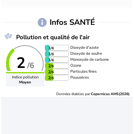
Infos SANTÉ
Pollution et qualité de l'air
Dioxyde d'azote
1
/6
Dioxyde de soufre
1
/6
2
Monoxyde de carbone
1
/6
/6
Ozone
2
/6
Particules fines
2
/6
Indice pollution
Poussières
2
/6
Moyen
Données établies par
Copernicus AMS(2026)