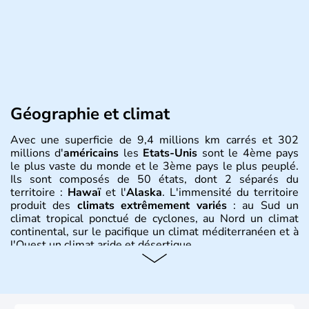
Géographie et climat
Avec une superficie de 9,4 millions km carrés et 302
millions d'
américains
les
Etats-Unis
sont le 4ème pays
le plus vaste du monde et le 3ème pays le plus peuplé.
Ils sont composés de 50 états, dont 2 séparés du
territoire :
Hawaï
et l'
Alaska
. L'immensité du territoire
produit des
climats extrêmement variés
: au Sud un
climat tropical ponctué de cyclones, au Nord un climat
continental, sur le pacifique un climat méditerranéen et à
l'Ouest un climat aride et désertique.
Histoire et administration
Les premiers habitants desEtats-Unis sont arrivés d'Asie