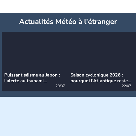
Actualités Météo à l'étranger
Puissant séisme au Japon :
Saison cyclonique 2026 :
l’alerte au tsunami
pourquoi l’Atlantique reste
désormais levée
28/07
très calme à ce stade ?
22/07