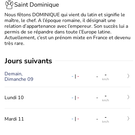
Saint Dominique
Nous fêtons DOMINIQUE qui vient du latin et signifie le
maître, le chef. A l’époque romaine, il désignait une
relation d’appartenance avec l’empereur. Son succès lui a
permis de se répandre dans toute l’Europe latine.
Actuellement, c’est un prénom mixte en France et devenu
très rare.
jours suivants
Demain,
-
-
|
-
-
Dimanche 09
km/h
-
-
|
-
Lundi 10
-
km/h
-
-
|
-
Mardi 11
-
km/h