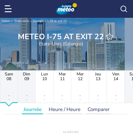
Météo
Etats-Unis
Géorgie
I-75 at exit 22
METEO I-75 AT EXIT 22
Etats-Unis (Géorgie)
Sam
Dim
Lun
Mar
Mer
Jeu
Ven
S
08
09
10
11
12
13
14
-
-
-
-
-
-
-
-
-
-
-
-
-
-
Journée
Heure / Heure
Comparer