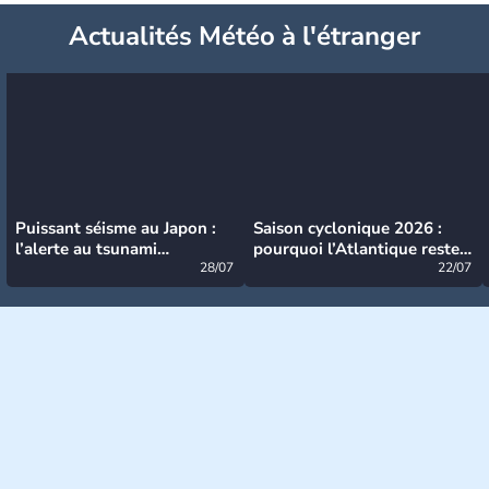
Actualités Météo à l'étranger
Puissant séisme au Japon :
Saison cyclonique 2026 :
l’alerte au tsunami
pourquoi l’Atlantique reste
désormais levée
28/07
très calme à ce stade ?
22/07