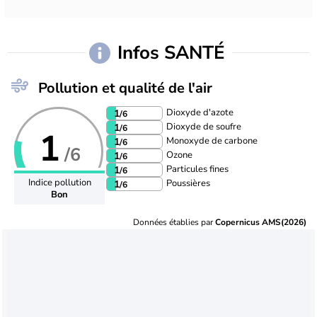
Infos SANTÉ
Pollution et qualité de l'air
Dioxyde d'azote
1
/6
Dioxyde de soufre
1
/6
1
Monoxyde de carbone
1
/6
/6
Ozone
1
/6
Particules fines
1
/6
Indice pollution
Poussières
1
/6
Bon
Données établies par
Copernicus AMS(2026)