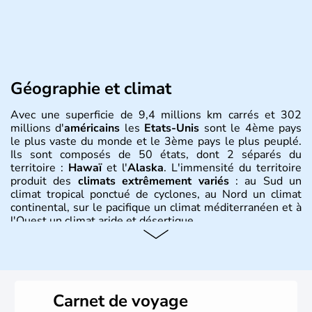
Géographie et climat
Avec une superficie de 9,4 millions km carrés et 302
millions d'
américains
les
Etats-Unis
sont le 4ème pays
le plus vaste du monde et le 3ème pays le plus peuplé.
Ils sont composés de 50 états, dont 2 séparés du
territoire :
Hawaï
et l'
Alaska
. L'immensité du territoire
produit des
climats extrêmement variés
: au Sud un
climat tropical ponctué de cyclones, au Nord un climat
continental, sur le pacifique un climat méditerranéen et à
l'Ouest un climat aride et désertique.
Histoire et administration
Les premiers habitants desEtats-Unis sont arrivés d'Asie
il y a environ 30 000 ans lors de la dernière glaciation.
Carnet de voyage
Plusieurs populations se sont succédées avant l'arrivée