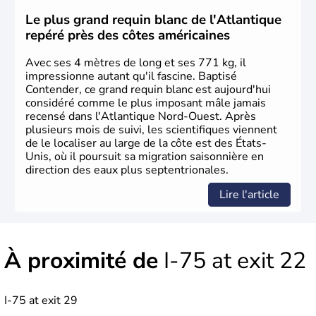
des européens, suite à la découverte du continent par
Christophe Colomb en 1492. Les 13 colonies
Le plus grand requin blanc de l'Atlantique
britanniques proclament la Déclaration d'indépendance
repéré près des côtes américaines
en 1776 et adoptent leur première constitution en 1787.
La conquête de l'Ouest marque ensuite l'entrée dans une
Avec ses 4 mètres de long et ses 771 kg, il
phase de développement intense.
impressionne autant qu'il fascine. Baptisé
Contender, ce grand requin blanc est aujourd'hui
considéré comme le plus imposant mâle jamais
recensé dans l'Atlantique Nord-Ouest. Après
plusieurs mois de suivi, les scientifiques viennent
de le localiser au large de la côte est des États-
Unis, où il poursuit sa migration saisonnière en
direction des eaux plus septentrionales.
Lire l'article
À proximité de
I-75 at exit 22
I-75 at exit 29