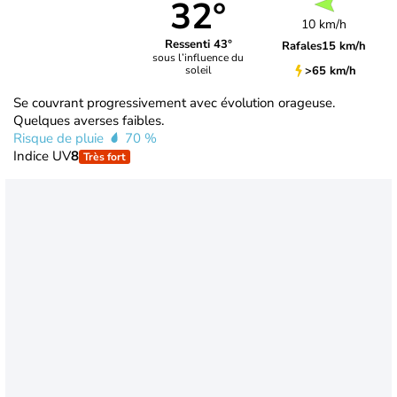
32°
10 km/h
Ressenti 43°
Rafales
15 km/h
sous l’influence du
>65 km/h
soleil
Se couvrant progressivement avec évolution orageuse.
Quelques averses faibles.
Risque de pluie
70 %
Indice UV
8
Très fort