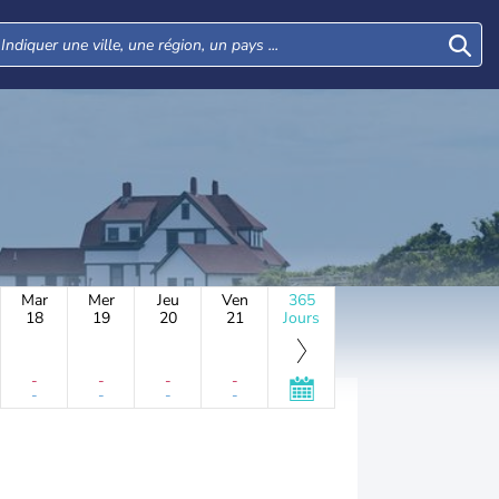
Mar
Mer
Jeu
Ven
365
18
19
20
21
Jours
-
-
-
-
-
-
-
-