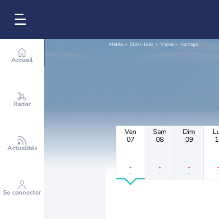
Météo
Etats-Unis
Maine
Portage
Accueil
Radar
Ven
Sam
Dim
L
07
08
09
1
Actualités
-
-
-
-
-
-
Se connecter