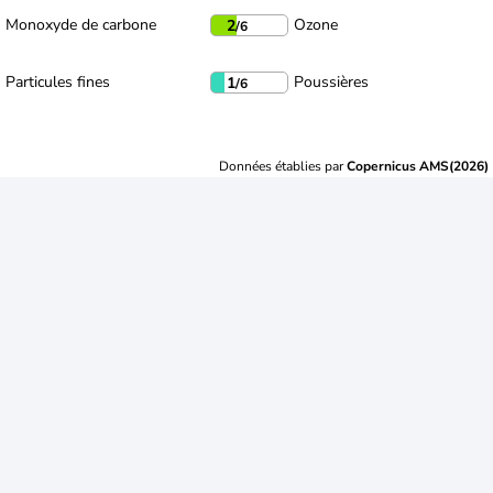
Monoxyde de carbone
Ozone
2
/6
Particules fines
Poussières
1
/6
Données établies par
Copernicus AMS(2026)