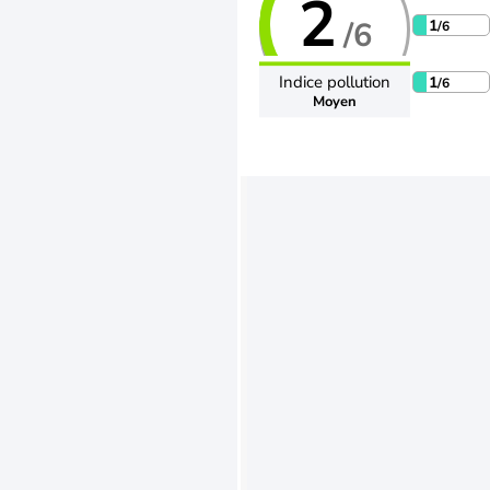
2
/6
1
/6
Indice pollution
1
/6
Moyen