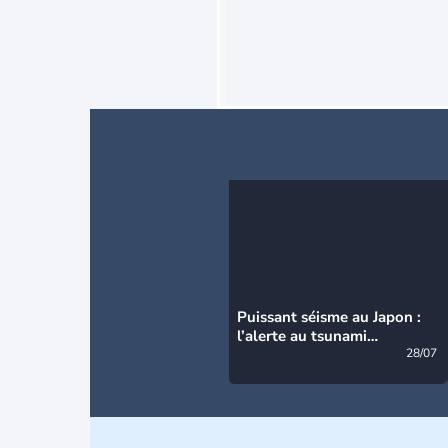
Puissant séisme au Japon :
l’alerte au tsunami
désormais levée
28/07