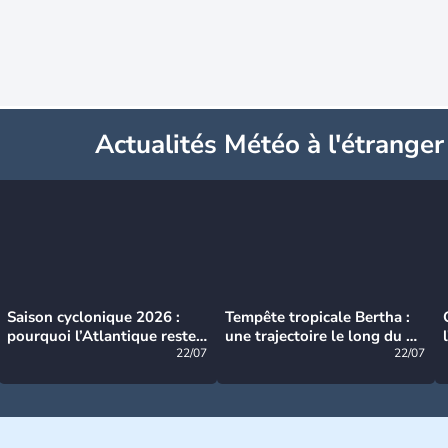
Actualités Météo à l'étranger
Saison cyclonique 2026 :
Tempête tropicale Bertha :
pourquoi l’Atlantique reste
une trajectoire le long du du
très calme à ce stade ?
22/07
littoral américain
22/07