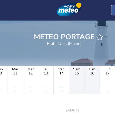
METEO PORTAGE
Etats-Unis (Maine)
un
Mar
Mer
Jeu
Ven
Sam
Dim
Lun
0
11
12
13
14
15
16
17
-
-
-
-
-
-
-
-
-
-
-
-
-
-
-
-