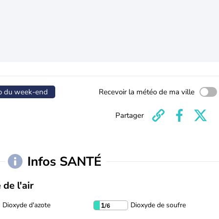
o du week-end
Recevoir la météo de ma ville
Partager
Infos SANTÉ
 de l'air
Dioxyde d'azote
Dioxyde de soufre
1
/6