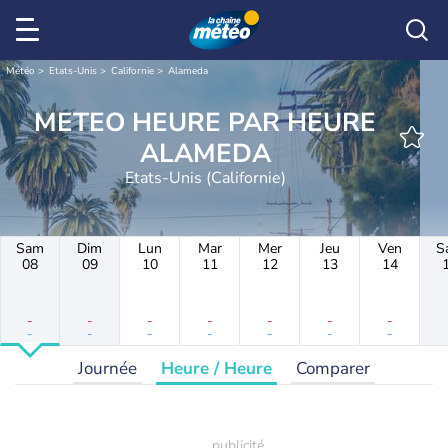
Météo
Etats-Unis
Californie
Alameda
METEO HEURE PAR HEURE
ALAMEDA
Etats-Unis (Californie)
Sam
Dim
Lun
Mar
Mer
Jeu
Ven
S
08
09
10
11
12
13
14
-
-
-
-
-
-
-
-
-
-
-
-
-
-
Journée
Heure / Heure
Comparer