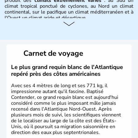
produit des
climats extrêmement variés
: au Sud un
climat tropical ponctué de cyclones, au Nord un climat
continental, sur le pacifique un climat méditerranéen et à
l'Ouest un climat aride et désertique.
Histoire et administration
Les premiers habitants desEtats-Unis sont arrivés d'Asie
il y a environ 30 000 ans lors de la dernière glaciation.
Carnet de voyage
Plusieurs populations se sont succédées avant l'arrivée
des européens, suite à la découverte du continent par
Christophe Colomb en 1492. Les 13 colonies
Le plus grand requin blanc de l'Atlantique
britanniques proclament la Déclaration d'indépendance
repéré près des côtes américaines
en 1776 et adoptent leur première constitution en 1787.
La conquête de l'Ouest marque ensuite l'entrée dans une
Avec ses 4 mètres de long et ses 771 kg, il
phase de développement intense.
impressionne autant qu'il fascine. Baptisé
Contender, ce grand requin blanc est aujourd'hui
considéré comme le plus imposant mâle jamais
recensé dans l'Atlantique Nord-Ouest. Après
plusieurs mois de suivi, les scientifiques viennent
de le localiser au large de la côte est des États-
Unis, où il poursuit sa migration saisonnière en
direction des eaux plus septentrionales.