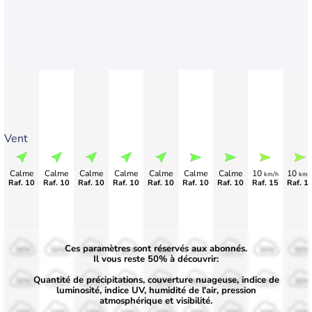
Vent
Calme
Calme
Calme
Calme
Calme
Calme
Calme
10
10
km/h
km/
Raf. 10
Raf. 10
Raf. 10
Raf. 10
Raf. 10
Raf. 10
Raf. 10
Raf. 15
Raf. 1
Ces paramètres sont réservés aux abonnés.
50%
50%
50%
50%
50%
50%
50%
50%
50%
Il vous reste 50% à découvrir:
Quantité de précipitations, couverture nuageuse, indice de
30%
30%
30%
30%
30%
30%
30%
30%
30%
luminosité, indice UV, humidité de l'air, pression
atmosphérique et visibilité.