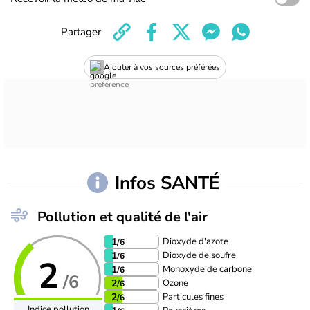
Partager
Ajouter à vos sources préférées
Infos SANTÉ
Pollution et qualité de l'air
Dioxyde d'azote
1
/6
Dioxyde de soufre
1
/6
2
Monoxyde de carbone
1
/6
/6
Ozone
2
/6
Particules fines
2
/6
Indice pollution