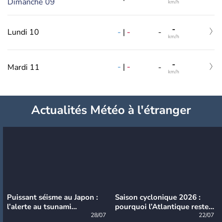
Dimanche 09
km/h
-
-
|
-
Lundi 10
-
km/h
-
-
|
-
Mardi 11
-
km/h
Actualités Météo à l'étranger
Puissant séisme au Japon :
Saison cyclonique 2026 :
l’alerte au tsunami
pourquoi l’Atlantique reste
désormais levée
28/07
très calme à ce stade ?
22/07