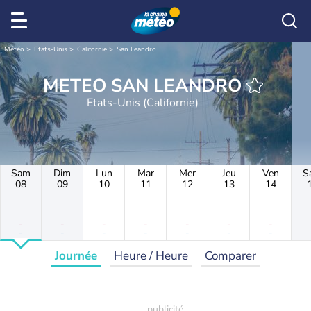
Météo
Etats-Unis
Californie
San Leandro
METEO SAN LEANDRO
Etats-Unis (Californie)
Sam
Dim
Lun
Mar
Mer
Jeu
Ven
S
08
09
10
11
12
13
14
-
-
-
-
-
-
-
-
-
-
-
-
-
-
Journée
Heure / Heure
Comparer