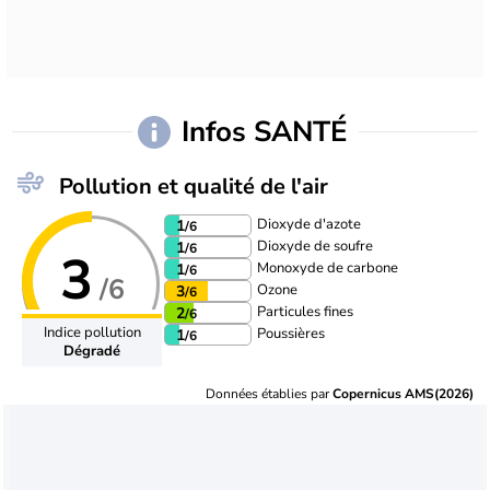
Infos SANTÉ
Pollution et qualité de l'air
Dioxyde d'azote
1
/6
Dioxyde de soufre
1
/6
3
Monoxyde de carbone
1
/6
/6
Ozone
3
/6
Particules fines
2
/6
Indice pollution
Poussières
1
/6
Dégradé
Données établies par
Copernicus AMS(2026)