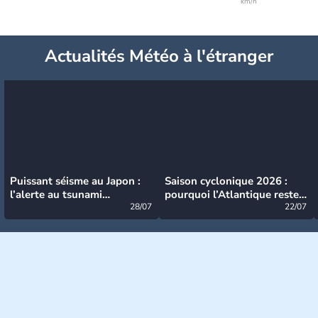
km/h
Actualités Météo à l'étranger
Puissant séisme au Japon :
Saison cyclonique 2026 :
l’alerte au tsunami
pourquoi l’Atlantique reste
désormais levée
28/07
très calme à ce stade ?
22/07