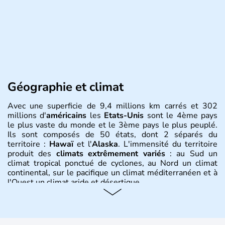
Géographie et climat
Avec une superficie de 9,4 millions km carrés et 302
millions d'
américains
les
Etats-Unis
sont le 4ème pays
le plus vaste du monde et le 3ème pays le plus peuplé.
Ils sont composés de 50 états, dont 2 séparés du
territoire :
Hawaï
et l'
Alaska
. L'immensité du territoire
produit des
climats extrêmement variés
: au Sud un
climat tropical ponctué de cyclones, au Nord un climat
continental, sur le pacifique un climat méditerranéen et à
l'Ouest un climat aride et désertique.
Histoire et administration
Les premiers habitants desEtats-Unis sont arrivés d'Asie