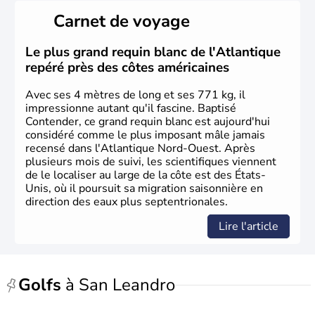
il y a environ 30 000 ans lors de la dernière glaciation.
Carnet de voyage
Plusieurs populations se sont succédées avant l'arrivée
des européens, suite à la découverte du continent par
Christophe Colomb en 1492. Les 13 colonies
Le plus grand requin blanc de l'Atlantique
britanniques proclament la Déclaration d'indépendance
repéré près des côtes américaines
en 1776 et adoptent leur première constitution en 1787.
La conquête de l'Ouest marque ensuite l'entrée dans une
Avec ses 4 mètres de long et ses 771 kg, il
phase de développement intense.
impressionne autant qu'il fascine. Baptisé
Contender, ce grand requin blanc est aujourd'hui
considéré comme le plus imposant mâle jamais
recensé dans l'Atlantique Nord-Ouest. Après
plusieurs mois de suivi, les scientifiques viennent
de le localiser au large de la côte est des États-
Unis, où il poursuit sa migration saisonnière en
direction des eaux plus septentrionales.
Lire l'article
Golfs
à San Leandro