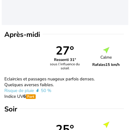
Après-midi
27°
Calme
Ressenti 31°
sous l’influence du
Rafales
15 km/h
soleil
Eclaircies et passages nuageux parfois denses.
Quelques averses faibles.
Risque de pluie
50 %
Indice UV
6
Fort
Soir
25°