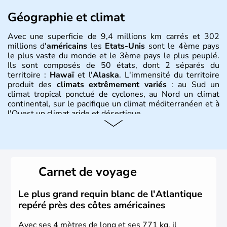
Géographie et climat
Avec une superficie de 9,4 millions km carrés et 302
millions d'
américains
les
Etats-Unis
sont le 4ème pays
le plus vaste du monde et le 3ème pays le plus peuplé.
Ils sont composés de 50 états, dont 2 séparés du
territoire :
Hawaï
et l'
Alaska
. L'immensité du territoire
produit des
climats extrêmement variés
: au Sud un
climat tropical ponctué de cyclones, au Nord un climat
continental, sur le pacifique un climat méditerranéen et à
l'Ouest un climat aride et désertique.
Histoire et administration
Les premiers habitants desEtats-Unis sont arrivés d'Asie
il y a environ 30 000 ans lors de la dernière glaciation.
Carnet de voyage
Plusieurs populations se sont succédées avant l'arrivée
des européens, suite à la découverte du continent par
Christophe Colomb en 1492. Les 13 colonies
Le plus grand requin blanc de l'Atlantique
britanniques proclament la Déclaration d'indépendance
repéré près des côtes américaines
en 1776 et adoptent leur première constitution en 1787.
La conquête de l'Ouest marque ensuite l'entrée dans une
Avec ses 4 mètres de long et ses 771 kg, il