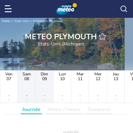
Météo
Etats-Unis
Michigan
Plymouth
METEO PLYMOUTH
Etats-Unis (Michigan)
Ven
Sam
Dim
Lun
Mar
Mer
Jeu
V
07
08
09
10
11
12
13
-
-
-
-
-
-
-
-
-
-
-
-
-
-
Journée
Heure / Heure
Comparer