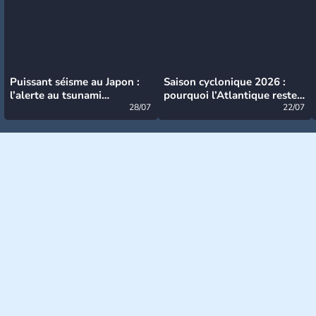
Puissant séisme au Japon :
Saison cyclonique 2026 :
l’alerte au tsunami
pourquoi l’Atlantique reste
désormais levée
28/07
très calme à ce stade ?
22/07