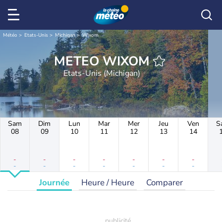
Météo
Etats-Unis
Michigan
Wixom
METEO WIXOM
Etats-Unis (Michigan)
Sam
Dim
Lun
Mar
Mer
Jeu
Ven
S
08
09
10
11
12
13
14
-
-
-
-
-
-
-
-
-
-
-
-
-
-
Journée
Heure / Heure
Comparer