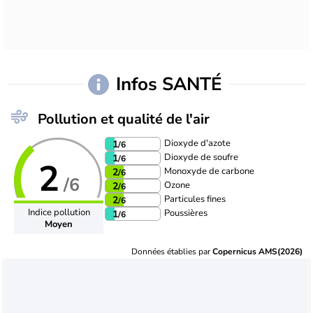
Infos SANTÉ
Pollution et qualité de l'air
Dioxyde d'azote
1
/6
Dioxyde de soufre
1
/6
2
Monoxyde de carbone
2
/6
/6
Ozone
2
/6
Particules fines
2
/6
Indice pollution
Poussières
1
/6
Moyen
Données établies par
Copernicus AMS(2026)