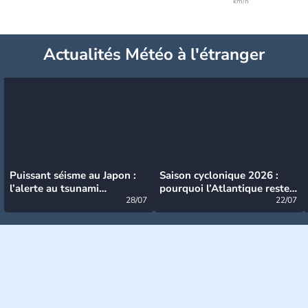
km/h
Actualités Météo à l'étranger
Puissant séisme au Japon :
Saison cyclonique 2026 :
l’alerte au tsunami
pourquoi l’Atlantique reste
désormais levée
28/07
très calme à ce stade ?
22/07