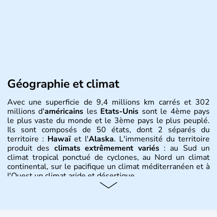
Géographie et climat
Avec une superficie de 9,4 millions km carrés et 302
millions d'
américains
les
Etats-Unis
sont le 4ème pays
le plus vaste du monde et le 3ème pays le plus peuplé.
Ils sont composés de 50 états, dont 2 séparés du
territoire :
Hawaï
et l'
Alaska
. L'immensité du territoire
produit des
climats extrêmement variés
: au Sud un
climat tropical ponctué de cyclones, au Nord un climat
continental, sur le pacifique un climat méditerranéen et à
l'Ouest un climat aride et désertique.
Histoire et administration
Les premiers habitants desEtats-Unis sont arrivés d'Asie