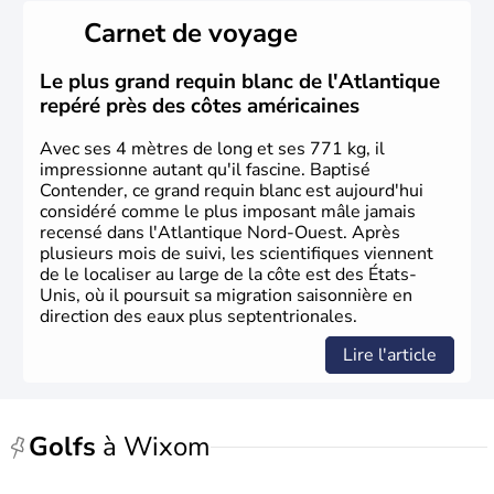
il y a environ 30 000 ans lors de la dernière glaciation.
Carnet de voyage
Plusieurs populations se sont succédées avant l'arrivée
des européens, suite à la découverte du continent par
Christophe Colomb en 1492. Les 13 colonies
Le plus grand requin blanc de l'Atlantique
britanniques proclament la Déclaration d'indépendance
repéré près des côtes américaines
en 1776 et adoptent leur première constitution en 1787.
La conquête de l'Ouest marque ensuite l'entrée dans une
Avec ses 4 mètres de long et ses 771 kg, il
phase de développement intense.
impressionne autant qu'il fascine. Baptisé
Contender, ce grand requin blanc est aujourd'hui
considéré comme le plus imposant mâle jamais
recensé dans l'Atlantique Nord-Ouest. Après
plusieurs mois de suivi, les scientifiques viennent
de le localiser au large de la côte est des États-
Unis, où il poursuit sa migration saisonnière en
direction des eaux plus septentrionales.
Lire l'article
Golfs
à Wixom