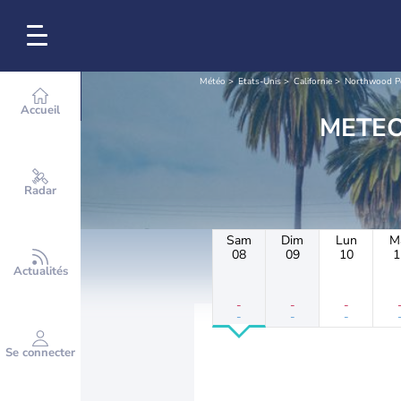
Météo
Etats-Unis
Californie
Northwood P
Accueil
Radar
Sam
Dim
Lun
M
08
09
10
1
Actualités
-
-
-
-
-
-
Se connecter