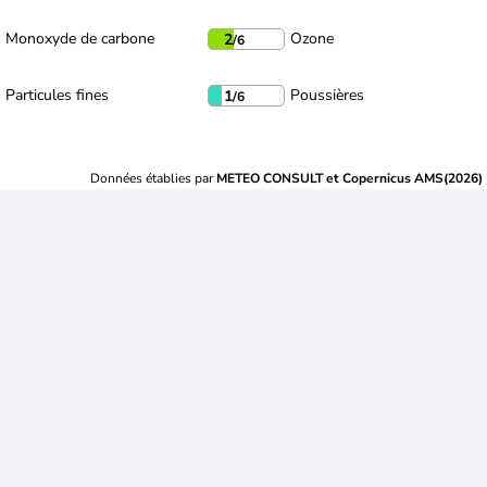
Monoxyde de carbone
Ozone
2
/6
Particules fines
Poussières
1
/6
Données établies par
METEO CONSULT et Copernicus AMS(2026)