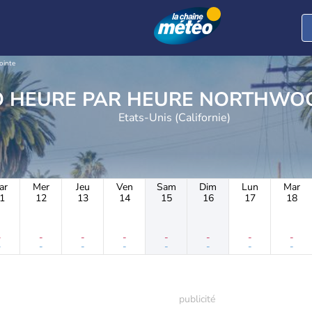
ointe
METEO HEURE PAR HEUR
Etats-Unis (Californie)
ar
Mer
Jeu
Ven
Sam
Dim
Lun
Mar
1
12
13
14
15
16
17
18
-
-
-
-
-
-
-
-
-
-
-
-
-
-
-
-