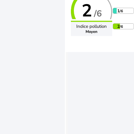
2
/6
1
/6
Indice pollution
2
/6
Moyen