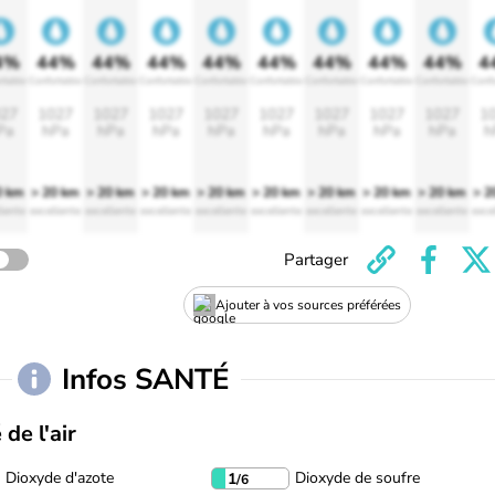
4%
44%
44%
44%
44%
44%
44%
44%
44%
4
rtable
Confortable
Confortable
Confortable
Confortable
Confortable
Confortable
Confortable
Confortable
Confo
27
1027
1027
1027
1027
1027
1027
1027
1027
1
Pa
hPa
hPa
hPa
hPa
hPa
hPa
hPa
hPa
h
0 km
> 20 km
> 20 km
> 20 km
> 20 km
> 20 km
> 20 km
> 20 km
> 20 km
> 2
lente
excellente
excellente
excellente
excellente
excellente
excellente
excellente
excellente
exce
Partager
Ajouter à vos sources préférées
Infos SANTÉ
 de l'air
Dioxyde d'azote
Dioxyde de soufre
1
/6