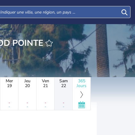
E NORTHWOOD POINTE
Mer
Jeu
Ven
Sam
365
19
20
21
22
Jours
-
-
-
-
-
-
-
-