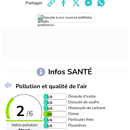
Partager
Ajouter à vos sources préférées
Infos SANTÉ
Pollution et qualité de l'air
Dioxyde d'azote
1
/6
Dioxyde de soufre
1
/6
2
Monoxyde de carbone
1
/6
/6
Ozone
2
/6
Particules fines
1
/6
Indice pollution
Poussières
1
/6
Moyen