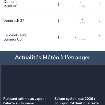
Demain,
-
-
|
-
-
Jeudi 06
km/h
-
-
|
-
Vendredi 07
-
km/h
Ce week-end,
-
-
|
-
-
Samedi 08
km/h
Actualités Météo à l'étranger
Puissant séisme au Japon :
Saison cyclonique 2026 :
l’alerte au tsunami
pourquoi l’Atlantique reste