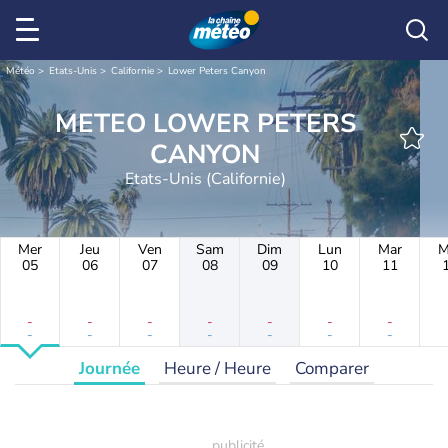
Météo
Etats-Unis
Californie
Lower Peters Canyon
METEO LOWER PETERS
CANYON
Etats-Unis (Californie)
Mer
Jeu
Ven
Sam
Dim
Lun
Mar
M
05
06
07
08
09
10
11
-
-
-
-
-
-
-
-
-
-
-
-
-
-
Journée
Heure / Heure
Comparer