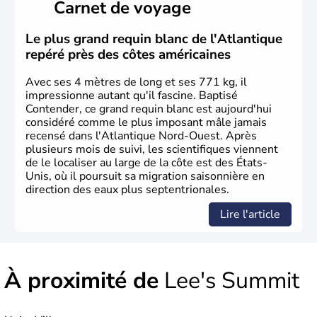
Carnet de voyage
Plusieurs populations se sont succédées avant l'arrivée
des européens, suite à la découverte du continent par
Christophe Colomb en 1492. Les 13 colonies
Le plus grand requin blanc de l'Atlantique
britanniques proclament la Déclaration d'indépendance
repéré près des côtes américaines
en 1776 et adoptent leur première constitution en 1787.
La conquête de l'Ouest marque ensuite l'entrée dans une
Avec ses 4 mètres de long et ses 771 kg, il
phase de développement intense.
impressionne autant qu'il fascine. Baptisé
Contender, ce grand requin blanc est aujourd'hui
considéré comme le plus imposant mâle jamais
recensé dans l'Atlantique Nord-Ouest. Après
plusieurs mois de suivi, les scientifiques viennent
de le localiser au large de la côte est des États-
Unis, où il poursuit sa migration saisonnière en
direction des eaux plus septentrionales.
Lire l'article
À proximité de
Lee's Summit