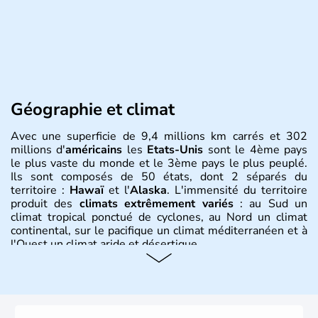
Géographie et climat
Avec une superficie de 9,4 millions km carrés et 302
millions d'
américains
les
Etats-Unis
sont le 4ème pays
le plus vaste du monde et le 3ème pays le plus peuplé.
Ils sont composés de 50 états, dont 2 séparés du
territoire :
Hawaï
et l'
Alaska
. L'immensité du territoire
produit des
climats extrêmement variés
: au Sud un
climat tropical ponctué de cyclones, au Nord un climat
continental, sur le pacifique un climat méditerranéen et à
l'Ouest un climat aride et désertique.
Histoire et administration
Les premiers habitants desEtats-Unis sont arrivés d'Asie
il y a environ 30 000 ans lors de la dernière glaciation.