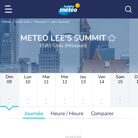
Météo
Etats-Unis
Missouri
Lee's Summit
METEO LEE'S SUMMIT
Etats-Unis (Missouri)
Dim
Lun
Mar
Mer
Jeu
Ven
Sam
D
09
10
11
12
13
14
15
-
-
-
-
-
-
-
-
-
-
-
-
-
-
Journée
Heure / Heure
Comparer