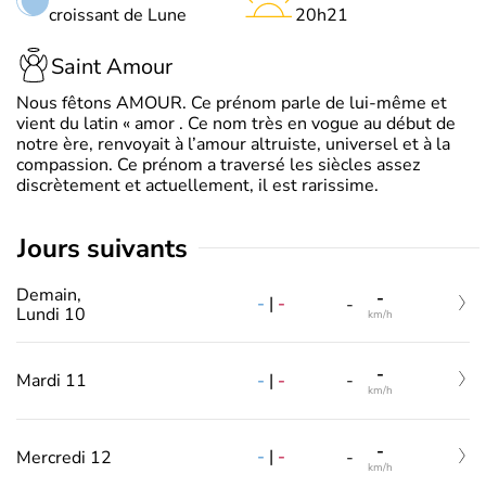
croissant de Lune
20h21
Saint Amour
Nous fêtons AMOUR. Ce prénom parle de lui-même et
vient du latin « amor . Ce nom très en vogue au début de
notre ère, renvoyait à l’amour altruiste, universel et à la
compassion. Ce prénom a traversé les siècles assez
discrètement et actuellement, il est rarissime.
jours suivants
Demain,
-
-
|
-
-
Lundi 10
km/h
-
-
|
-
Mardi 11
-
km/h
-
-
|
-
Mercredi 12
-
km/h