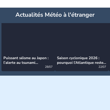
Actualités Météo à l'étranger
Puissant séisme au Japon :
Saison cyclonique 2026 :
l’alerte au tsunami
pourquoi l’Atlantique reste
désormais levée
28/07
très calme à ce stade ?
22/07