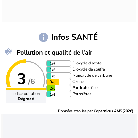
Infos SANTÉ
Pollution et qualité de l'air
Dioxyde d'azote
1
/6
Dioxyde de soufre
1
/6
3
Monoxyde de carbone
1
/6
/6
Ozone
3
/6
Particules fines
2
/6
Indice pollution
Poussières
1
/6
Dégradé
Données établies par
Copernicus AMS(2026)