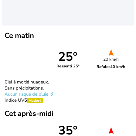
Ce matin
25°
20 km/h
Ressenti 25°
Rafales
40 km/h
Ciel à moitié nuageux.
Sans précipitations.
Aucun risque de pluie
Indice UV
5
Modéré
Cet après-midi
35°