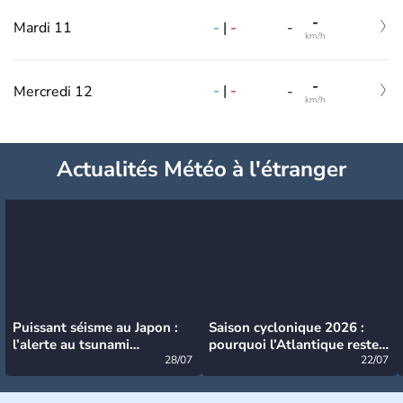
-
-
|
-
Mardi 11
-
km/h
-
-
|
-
Mercredi 12
-
km/h
Actualités Météo à l'étranger
Puissant séisme au Japon :
Saison cyclonique 2026 :
l’alerte au tsunami
pourquoi l’Atlantique reste
désormais levée
28/07
très calme à ce stade ?
22/07