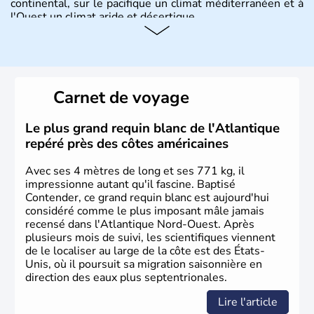
continental, sur le pacifique un climat méditerranéen et à
l'Ouest un climat aride et désertique.
Histoire et administration
Les premiers habitants desEtats-Unis sont arrivés d'Asie
il y a environ 30 000 ans lors de la dernière glaciation.
Carnet de voyage
Plusieurs populations se sont succédées avant l'arrivée
des européens, suite à la découverte du continent par
Christophe Colomb en 1492. Les 13 colonies
Le plus grand requin blanc de l'Atlantique
britanniques proclament la Déclaration d'indépendance
repéré près des côtes américaines
en 1776 et adoptent leur première constitution en 1787.
La conquête de l'Ouest marque ensuite l'entrée dans une
Avec ses 4 mètres de long et ses 771 kg, il
phase de développement intense.
impressionne autant qu'il fascine. Baptisé
Contender, ce grand requin blanc est aujourd'hui
considéré comme le plus imposant mâle jamais
recensé dans l'Atlantique Nord-Ouest. Après
plusieurs mois de suivi, les scientifiques viennent
de le localiser au large de la côte est des États-
Unis, où il poursuit sa migration saisonnière en
direction des eaux plus septentrionales.
Lire l'article