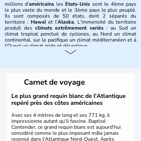
millions d'
américains
les
Etats-Unis
sont le 4ème pays
le plus vaste du monde et le 3ème pays le plus peuplé.
Ils sont composés de 50 états, dont 2 séparés du
territoire :
Hawaï
et l'
Alaska
. L'immensité du territoire
produit des
climats extrêmement variés
: au Sud un
climat tropical ponctué de cyclones, au Nord un climat
continental, sur le pacifique un climat méditerranéen et à
l'Ouest un climat aride et désertique.
Histoire et administration
Les premiers habitants desEtats-Unis sont arrivés d'Asie
il y a environ 30 000 ans lors de la dernière glaciation.
Carnet de voyage
Plusieurs populations se sont succédées avant l'arrivée
des européens, suite à la découverte du continent par
Christophe Colomb en 1492. Les 13 colonies
Le plus grand requin blanc de l'Atlantique
britanniques proclament la Déclaration d'indépendance
repéré près des côtes américaines
en 1776 et adoptent leur première constitution en 1787.
La conquête de l'Ouest marque ensuite l'entrée dans une
Avec ses 4 mètres de long et ses 771 kg, il
phase de développement intense.
impressionne autant qu'il fascine. Baptisé
Contender, ce grand requin blanc est aujourd'hui
considéré comme le plus imposant mâle jamais
recensé dans l'Atlantique Nord-Ouest. Après