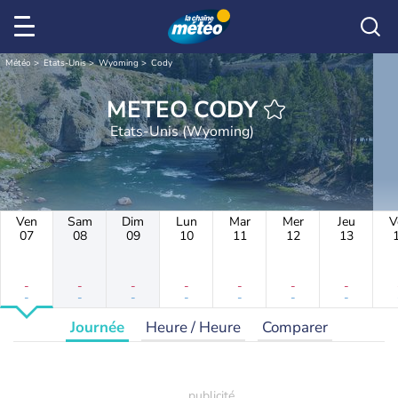
Météo
Etats-Unis
Wyoming
Cody
METEO CODY
Etats-Unis (Wyoming)
Ven
Sam
Dim
Lun
Mar
Mer
Jeu
V
07
08
09
10
11
12
13
-
-
-
-
-
-
-
-
-
-
-
-
-
-
Journée
Heure / Heure
Comparer