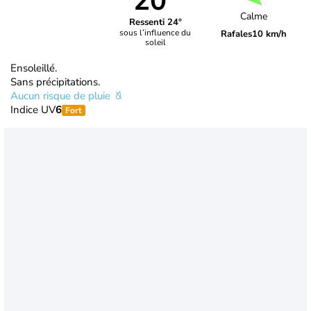
20°
Calme
Ressenti 24°
sous l’influence du
Rafales
10 km/h
soleil
Ensoleillé.
Sans précipitations.
Aucun risque de pluie
Indice UV
6
Fort