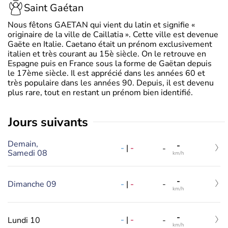
Saint Gaétan
Nous fêtons GAETAN qui vient du latin et signifie «
originaire de la ville de Caillatia ». Cette ville est devenue
Gaëte en Italie. Caetano était un prénom exclusivement
italien et très courant au 15è siècle. On le retrouve en
Espagne puis en France sous la forme de Gaëtan depuis
le 17ème siècle. Il est apprécié dans les années 60 et
très populaire dans les années 90. Depuis, il est devenu
plus rare, tout en restant un prénom bien identifié.
jours suivants
Demain,
-
-
|
-
-
Samedi 08
km/h
-
-
|
-
Dimanche 09
-
km/h
-
-
|
-
Lundi 10
-
km/h