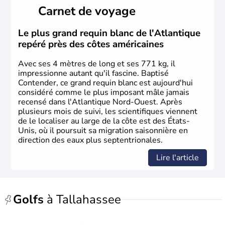
il y a environ 30 000 ans lors de la dernière glaciation.
Carnet de voyage
Plusieurs populations se sont succédées avant l'arrivée
des européens, suite à la découverte du continent par
Christophe Colomb en 1492. Les 13 colonies
Le plus grand requin blanc de l'Atlantique
britanniques proclament la Déclaration d'indépendance
repéré près des côtes américaines
en 1776 et adoptent leur première constitution en 1787.
La conquête de l'Ouest marque ensuite l'entrée dans une
Avec ses 4 mètres de long et ses 771 kg, il
phase de développement intense.
impressionne autant qu'il fascine. Baptisé
Contender, ce grand requin blanc est aujourd'hui
considéré comme le plus imposant mâle jamais
recensé dans l'Atlantique Nord-Ouest. Après
plusieurs mois de suivi, les scientifiques viennent
de le localiser au large de la côte est des États-
Unis, où il poursuit sa migration saisonnière en
direction des eaux plus septentrionales.
Lire l'article
Golfs
à Tallahassee