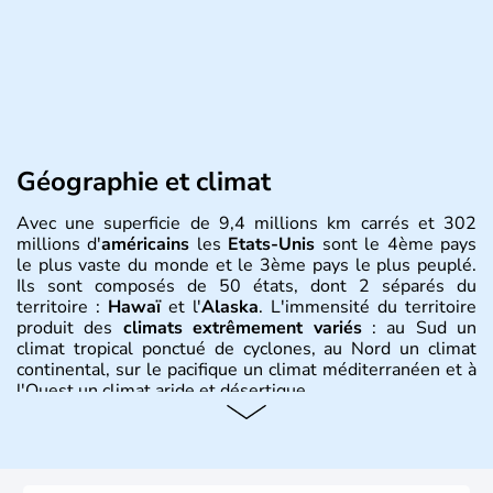
Géographie et climat
Avec une superficie de 9,4 millions km carrés et 302
millions d'
américains
les
Etats-Unis
sont le 4ème pays
le plus vaste du monde et le 3ème pays le plus peuplé.
Ils sont composés de 50 états, dont 2 séparés du
territoire :
Hawaï
et l'
Alaska
. L'immensité du territoire
produit des
climats extrêmement variés
: au Sud un
climat tropical ponctué de cyclones, au Nord un climat
continental, sur le pacifique un climat méditerranéen et à
l'Ouest un climat aride et désertique.
Histoire et administration
Les premiers habitants desEtats-Unis sont arrivés d'Asie