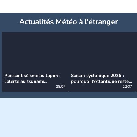
Actualités Météo à l'étranger
Puissant séisme au Japon :
Saison cyclonique 2026 :
l’alerte au tsunami
pourquoi l’Atlantique reste
désormais levée
28/07
très calme à ce stade ?
22/07