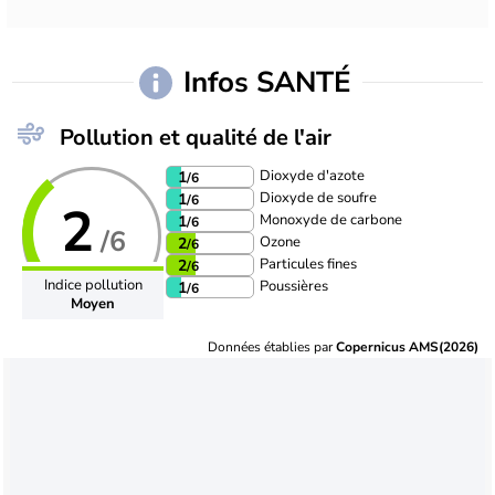
Infos SANTÉ
Pollution et qualité de l'air
Dioxyde d'azote
1
/6
Dioxyde de soufre
1
/6
2
Monoxyde de carbone
1
/6
/6
Ozone
2
/6
Particules fines
2
/6
Indice pollution
Poussières
1
/6
Moyen
Données établies par
Copernicus AMS(2026)