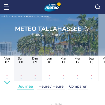
Météo
Etats-Unis
Floride
Tallahassee
METEO TALLAHASSEE
Etats-Unis (Floride)
Ven
Sam
Dim
Lun
Mar
Mer
Jeu
V
07
08
09
10
11
12
13
-
-
-
-
-
-
-
-
-
-
-
-
-
-
Journée
Heure / Heure
Comparer