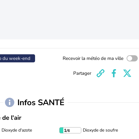
o du week-end
Recevoir la météo de ma ville
Partager
Infos SANTÉ
 de l'air
Dioxyde d'azote
Dioxyde de soufre
1
/6