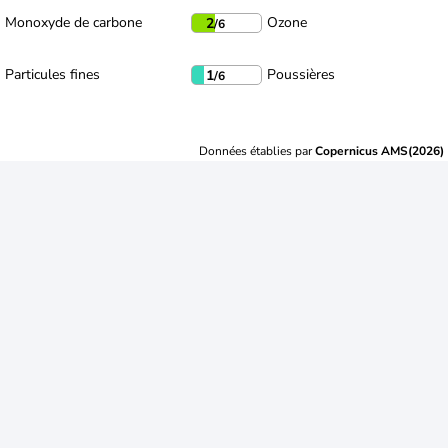
Monoxyde de carbone
Ozone
2
/6
Particules fines
Poussières
1
/6
Données établies par
Copernicus AMS(2026)