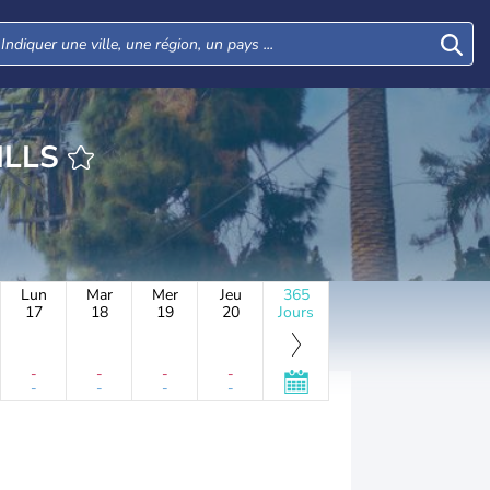
ILLS
Lun
Mar
Mer
Jeu
365
17
18
19
20
Jours
-
-
-
-
-
-
-
-