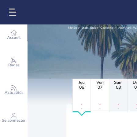
Météo
Etats-Unis
Californie
View Park–Wi
Accueil
Radar
Jeu
Ven
Sam
D
06
07
08
0
Actualités
-
-
-
-
-
-
Se connecter