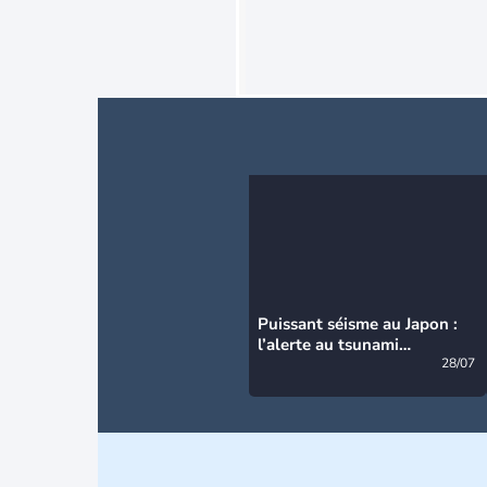
Puissant séisme au Japon :
l’alerte au tsunami
désormais levée
28/07