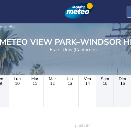
ndsor Hills
METEO VIEW PARK–WINDSOR H
Etats-Unis (Californie)
im
Lun
Mar
Mer
Jeu
Ven
Sam
Dim
9
10
11
12
13
14
15
16
-
-
-
-
-
-
-
-
-
-
-
-
-
-
-
-