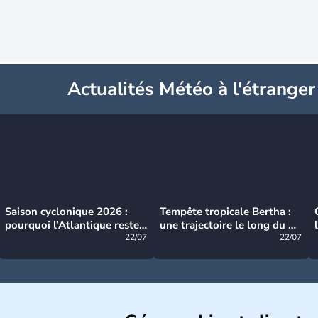
Actualités Météo à l'étranger
Saison cyclonique 2026 :
Tempête tropicale Bertha :
pourquoi l’Atlantique reste
une trajectoire le long du du
très calme à ce stade ?
22/07
littoral américain
22/07