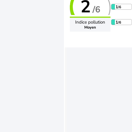
2
/6
1
/6
Indice pollution
1
/6
Moyen