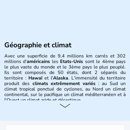
Géographie et climat
Avec une superficie de 9,4 millions km carrés et 302
millions d'
américains
les
Etats-Unis
sont le 4ème pays
le plus vaste du monde et le 3ème pays le plus peuplé.
Ils sont composés de 50 états, dont 2 séparés du
territoire :
Hawaï
et l'
Alaska
. L'immensité du territoire
produit des
climats extrêmement variés
: au Sud un
climat tropical ponctué de cyclones, au Nord un climat
continental, sur le pacifique un climat méditerranéen et à
l'Ouest un climat aride et désertique.
Histoire et administration
Les premiers habitants desEtats-Unis sont arrivés d'Asie
il y a environ 30 000 ans lors de la dernière glaciation.