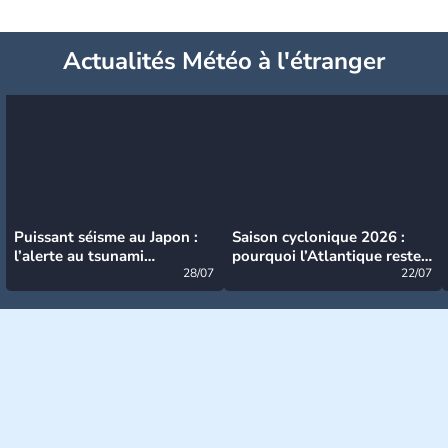
Actualités Météo à l'étranger
Puissant séisme au Japon :
Saison cyclonique 2026 :
l’alerte au tsunami
pourquoi l’Atlantique reste
désormais levée
28/07
très calme à ce stade ?
22/07