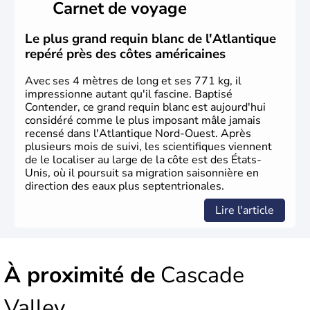
Carnet de voyage
Plusieurs populations se sont succédées avant l'arrivée
des européens, suite à la découverte du continent par
Christophe Colomb en 1492. Les 13 colonies
Le plus grand requin blanc de l'Atlantique
britanniques proclament la Déclaration d'indépendance
repéré près des côtes américaines
en 1776 et adoptent leur première constitution en 1787.
La conquête de l'Ouest marque ensuite l'entrée dans une
Avec ses 4 mètres de long et ses 771 kg, il
phase de développement intense.
impressionne autant qu'il fascine. Baptisé
Contender, ce grand requin blanc est aujourd'hui
considéré comme le plus imposant mâle jamais
recensé dans l'Atlantique Nord-Ouest. Après
plusieurs mois de suivi, les scientifiques viennent
de le localiser au large de la côte est des États-
Unis, où il poursuit sa migration saisonnière en
direction des eaux plus septentrionales.
Lire l'article
À proximité de
Cascade
Valley