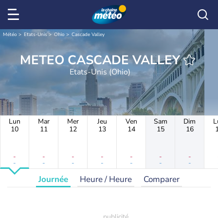
Météo
Etats-Unis
Ohio
Cascade Valley
METEO CASCADE VALLEY
Etats-Unis (Ohio)
Lun
Mar
Mer
Jeu
Ven
Sam
Dim
L
10
11
12
13
14
15
16
-
-
-
-
-
-
-
-
-
-
-
-
-
-
Journée
Heure / Heure
Comparer