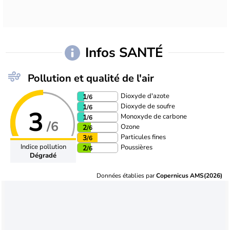
Infos SANTÉ
Pollution et qualité de l'air
Dioxyde d'azote
1
/6
Dioxyde de soufre
1
/6
3
Monoxyde de carbone
1
/6
/6
Ozone
2
/6
Particules fines
3
/6
Indice pollution
Poussières
2
/6
Dégradé
Données établies par
Copernicus AMS(2026)