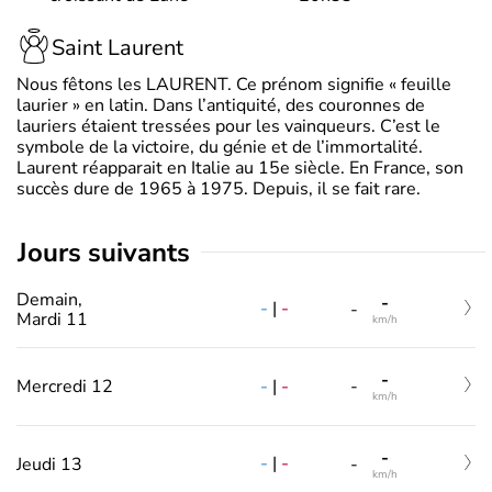
Saint Laurent
Nous fêtons les LAURENT. Ce prénom signifie « feuille
laurier » en latin. Dans l’antiquité, des couronnes de
lauriers étaient tressées pour les vainqueurs. C’est le
symbole de la victoire, du génie et de l’immortalité.
Laurent réapparait en Italie au 15e siècle. En France, son
succès dure de 1965 à 1975. Depuis, il se fait rare.
jours suivants
Demain,
-
-
|
-
-
Mardi 11
km/h
-
-
|
-
Mercredi 12
-
km/h
-
-
|
-
Jeudi 13
-
km/h