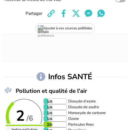
Partager
Ajouter à vos sources préférées
Infos SANTÉ
Pollution et qualité de l'air
Dioxyde d'azote
1
/6
Dioxyde de soufre
1
/6
2
Monoxyde de carbone
1
/6
/6
Ozone
1
/6
Particules fines
2
/6
Indice pollution