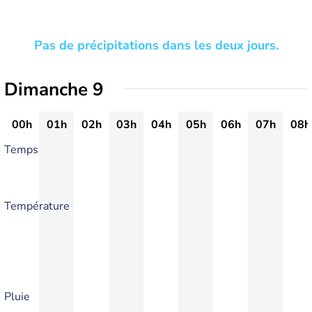
Pas de précipitations dans les deux jours.
Dimanche 9
00h
01h
02h
03h
04h
05h
06h
07h
08h
Temps
Température
Pluie