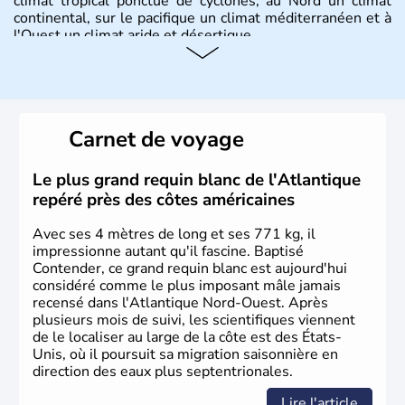
climat tropical ponctué de cyclones, au Nord un climat
continental, sur le pacifique un climat méditerranéen et à
l'Ouest un climat aride et désertique.
Histoire et administration
Les premiers habitants desEtats-Unis sont arrivés d'Asie
il y a environ 30 000 ans lors de la dernière glaciation.
Carnet de voyage
Plusieurs populations se sont succédées avant l'arrivée
des européens, suite à la découverte du continent par
Christophe Colomb en 1492. Les 13 colonies
Le plus grand requin blanc de l'Atlantique
britanniques proclament la Déclaration d'indépendance
repéré près des côtes américaines
en 1776 et adoptent leur première constitution en 1787.
La conquête de l'Ouest marque ensuite l'entrée dans une
Avec ses 4 mètres de long et ses 771 kg, il
phase de développement intense.
impressionne autant qu'il fascine. Baptisé
Contender, ce grand requin blanc est aujourd'hui
considéré comme le plus imposant mâle jamais
recensé dans l'Atlantique Nord-Ouest. Après
plusieurs mois de suivi, les scientifiques viennent
de le localiser au large de la côte est des États-
Unis, où il poursuit sa migration saisonnière en
direction des eaux plus septentrionales.
Lire l'article