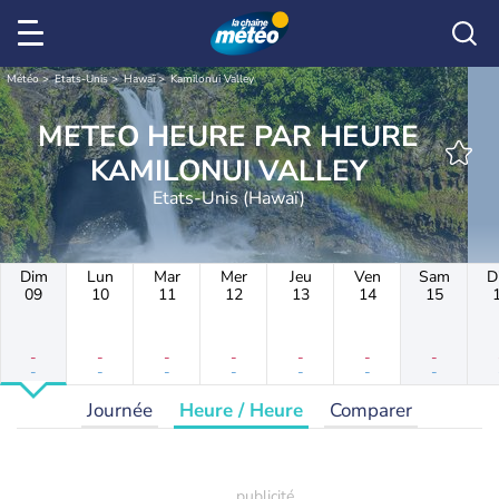
Météo
Etats-Unis
Hawaï
Kamilonui Valley
METEO HEURE PAR HEURE
KAMILONUI VALLEY
Etats-Unis (Hawaï)
Dim
Lun
Mar
Mer
Jeu
Ven
Sam
D
09
10
11
12
13
14
15
-
-
-
-
-
-
-
-
-
-
-
-
-
-
Journée
Heure / Heure
Comparer