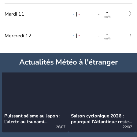
-
-
|
-
Mardi 11
-
km/h
-
-
|
-
Mercredi 12
-
km/h
Actualités Météo à l'étranger
Puissant séisme au Japon :
Saison cyclonique 2026 :
l’alerte au tsunami
pourquoi l’Atlantique reste
désormais levée
28/07
très calme à ce stade ?
22/07