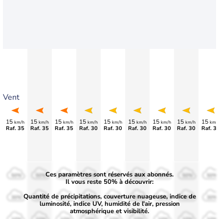
Vent
15
15
15
15
15
15
15
15
15
km/h
km/h
km/h
km/h
km/h
km/h
km/h
km/h
km/
Raf. 35
Raf. 35
Raf. 35
Raf. 30
Raf. 30
Raf. 30
Raf. 30
Raf. 30
Raf. 3
Ces paramètres sont réservés aux abonnés.
50%
50%
50%
50%
50%
50%
50%
50%
50%
Il vous reste 50% à découvrir:
Quantité de précipitations, couverture nuageuse, indice de
30%
30%
30%
30%
30%
30%
30%
30%
30%
luminosité, indice UV, humidité de l'air, pression
atmosphérique et visibilité.