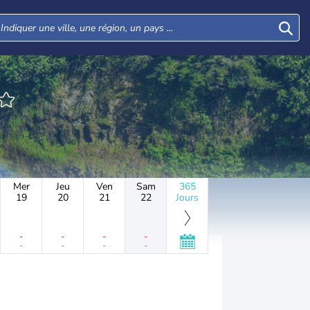
Mer
Jeu
Ven
Sam
365
19
20
21
22
Jours
-
-
-
-
-
-
-
-