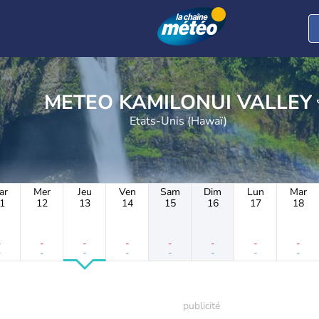
METEO KAMILONUI VALLEY
Etats-Unis (Hawaï)
ar
Mer
Jeu
Ven
Sam
Dim
Lun
Mar
1
12
13
14
15
16
17
18
-
-
-
-
-
-
-
-
-
-
-
-
-
-
-
-