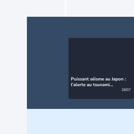
Puissant séisme au Japon :
l’alerte au tsunami
désormais levée
28/07