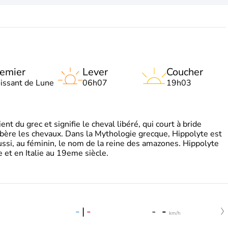
emier
Lever
Coucher
oissant de Lune
06h07
19h03
t du grec et signifie le cheval libéré, qui court à bride
libère les chevaux. Dans la Mythologie grecque, Hippolyte est
aussi, au féminin, le nom de la reine des amazones. Hippolyte
 et en Italie au 19eme siècle.
-
|
-
-
-
km/h