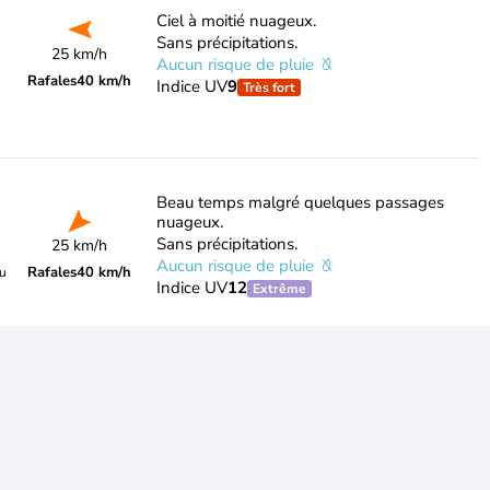
Ciel à moitié nuageux.
Sans précipitations.
25 km/h
Aucun risque de pluie
Rafales
40 km/h
Indice UV
9
Très fort
Beau temps malgré quelques passages
nuageux.
Sans précipitations.
25 km/h
Aucun risque de pluie
Rafales
40 km/h
du
Indice UV
12
Extrême