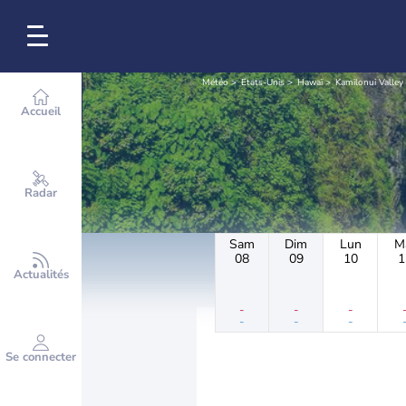
Météo
Etats-Unis
Hawaï
Kamilonui Valley
Accueil
Radar
Sam
Dim
Lun
M
08
09
10
1
Actualités
-
-
-
-
-
-
Se connecter