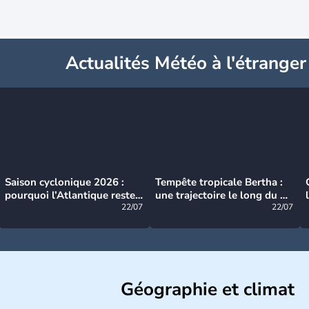
Actualités Météo à l'étranger
Saison cyclonique 2026 :
Tempête tropicale Bertha :
pourquoi l’Atlantique reste
une trajectoire le long du du
très calme à ce stade ?
22/07
littoral américain
22/07
Géographie et climat