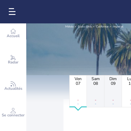
Météo
Etats-Unis
Californie
Imperial
Accueil
Radar
Ven
Sam
Dim
L
07
08
09
1
Actualités
-
-
-
-
-
-
Se connecter