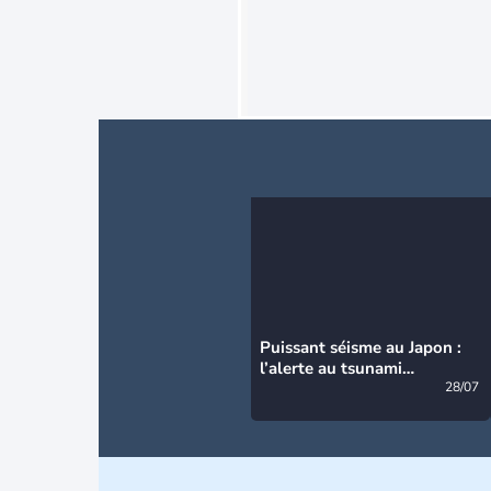
Puissant séisme au Japon :
l’alerte au tsunami
désormais levée
28/07