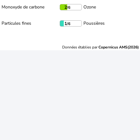
Monoxyde de carbone
Ozone
2
/6
Particules fines
Poussières
1
/6
Données établies par
Copernicus AMS(2026)