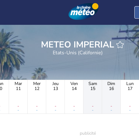
METEO IMPERIAL
Etats-Unis (Californie)
un
Mar
Mer
Jeu
Ven
Sam
Dim
Lun
0
11
12
13
14
15
16
17
-
-
-
-
-
-
-
-
-
-
-
-
-
-
-
-