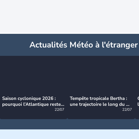
Actualités Météo à l'étranger
Saison cyclonique 2026 :
Tempête tropicale Bertha :
pourquoi l’Atlantique reste
une trajectoire le long du du
très calme à ce stade ?
22/07
littoral américain
22/07