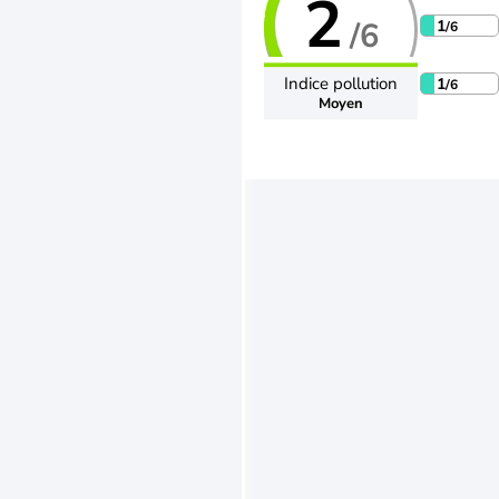
2
/6
1
/6
Indice pollution
1
/6
Moyen