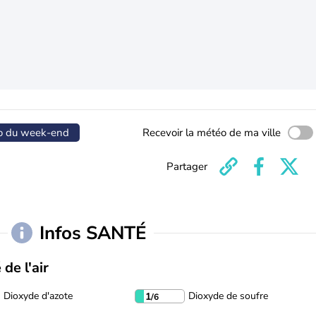
o du week-end
Recevoir la météo de ma ville
Partager
Infos SANTÉ
 de l'air
Dioxyde d'azote
Dioxyde de soufre
1
/6