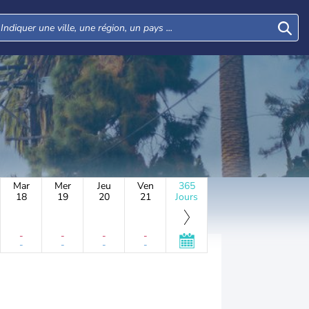
Mar
Mer
Jeu
Ven
365
18
19
20
21
Jours
-
-
-
-
-
-
-
-