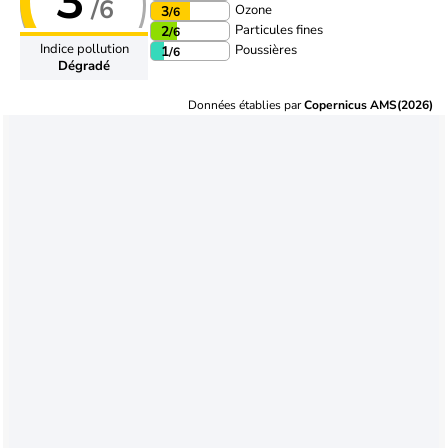
3
/6
Ozone
3
/6
Particules fines
2
/6
Indice pollution
Poussières
1
/6
Dégradé
Données établies par
Copernicus AMS(2026)