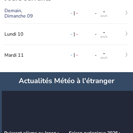
Demain,
-
-
|
-
-
Dimanche 09
km/h
-
-
|
-
Lundi 10
-
km/h
-
-
|
-
Mardi 11
-
km/h
Actualités Météo à l'étranger
Puissant séisme au Japon :
Saison cyclonique 2026 :