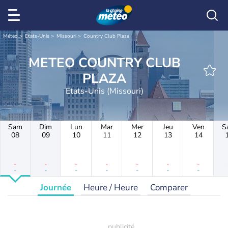
Météo
Etats-Unis
Missouri
Country Club Plaza
METEO COUNTRY CLUB
PLAZA
Etats-Unis (Missouri)
Sam
Dim
Lun
Mar
Mer
Jeu
Ven
S
08
09
10
11
12
13
14
-
-
-
-
-
-
-
-
-
-
-
-
-
-
Journée
Heure / Heure
Comparer