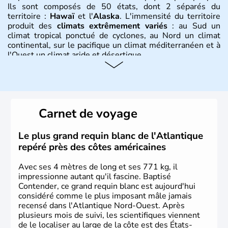
Ils sont composés de 50 états, dont 2 séparés du
territoire :
Hawaï
et l'
Alaska
. L'immensité du territoire
produit des
climats extrêmement variés
: au Sud un
climat tropical ponctué de cyclones, au Nord un climat
continental, sur le pacifique un climat méditerranéen et à
l'Ouest un climat aride et désertique.
Histoire et administration
Les premiers habitants desEtats-Unis sont arrivés d'Asie
il y a environ 30 000 ans lors de la dernière glaciation.
Carnet de voyage
Plusieurs populations se sont succédées avant l'arrivée
des européens, suite à la découverte du continent par
Christophe Colomb en 1492. Les 13 colonies
Le plus grand requin blanc de l'Atlantique
britanniques proclament la Déclaration d'indépendance
repéré près des côtes américaines
en 1776 et adoptent leur première constitution en 1787.
La conquête de l'Ouest marque ensuite l'entrée dans une
Avec ses 4 mètres de long et ses 771 kg, il
phase de développement intense.
impressionne autant qu'il fascine. Baptisé
Contender, ce grand requin blanc est aujourd'hui
considéré comme le plus imposant mâle jamais
recensé dans l'Atlantique Nord-Ouest. Après
plusieurs mois de suivi, les scientifiques viennent
de le localiser au large de la côte est des États-