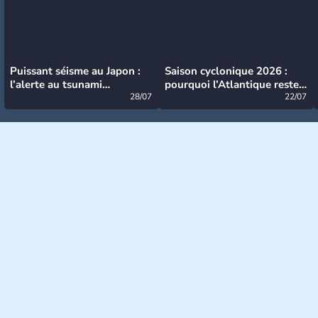
Puissant séisme au Japon :
Saison cyclonique 2026 :
l’alerte au tsunami
pourquoi l’Atlantique reste
désormais levée
28/07
très calme à ce stade ?
22/07