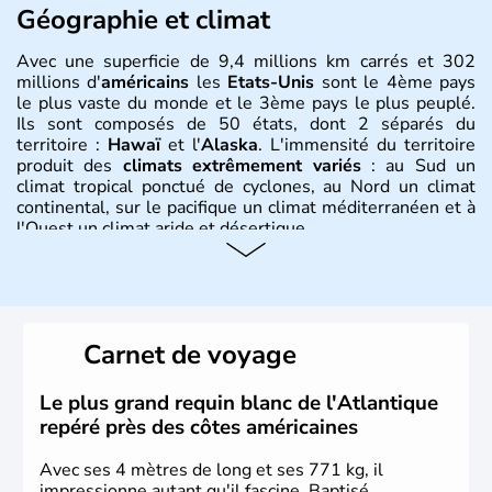
Géographie et climat
Avec une superficie de 9,4 millions km carrés et 302
millions d'
américains
les
Etats-Unis
sont le 4ème pays
le plus vaste du monde et le 3ème pays le plus peuplé.
Ils sont composés de 50 états, dont 2 séparés du
territoire :
Hawaï
et l'
Alaska
. L'immensité du territoire
produit des
climats extrêmement variés
: au Sud un
climat tropical ponctué de cyclones, au Nord un climat
continental, sur le pacifique un climat méditerranéen et à
l'Ouest un climat aride et désertique.
Histoire et administration
Les premiers habitants desEtats-Unis sont arrivés d'Asie
il y a environ 30 000 ans lors de la dernière glaciation.
Carnet de voyage
Plusieurs populations se sont succédées avant l'arrivée
des européens, suite à la découverte du continent par
Christophe Colomb en 1492. Les 13 colonies
Le plus grand requin blanc de l'Atlantique
britanniques proclament la Déclaration d'indépendance
repéré près des côtes américaines
en 1776 et adoptent leur première constitution en 1787.
La conquête de l'Ouest marque ensuite l'entrée dans une
Avec ses 4 mètres de long et ses 771 kg, il
phase de développement intense.
impressionne autant qu'il fascine. Baptisé