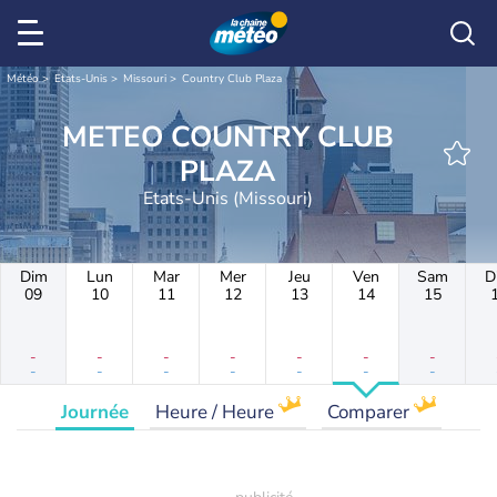
Météo
Etats-Unis
Missouri
Country Club Plaza
METEO COUNTRY CLUB
PLAZA
Etats-Unis (Missouri)
Dim
Lun
Mar
Mer
Jeu
Ven
Sam
D
09
10
11
12
13
14
15
-
-
-
-
-
-
-
-
-
-
-
-
-
-
Journée
Heure / Heure
Comparer