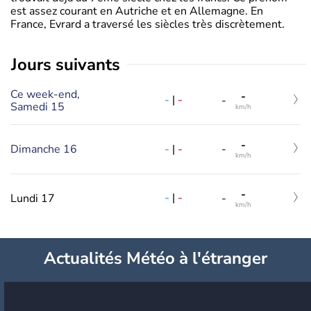
est assez courant en Autriche et en Allemagne. En
France, Evrard a traversé les siècles très discrètement.
jours suivants
Ce week-end,
-
-
|
-
-
Samedi 15
km/h
-
-
|
-
Dimanche 16
-
km/h
-
-
|
-
Lundi 17
-
km/h
Actualités Météo à l'étranger