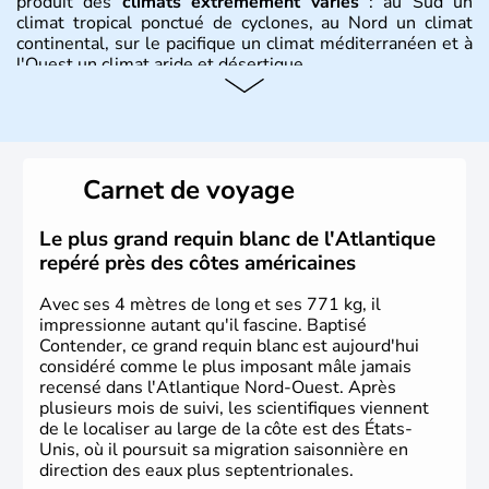
produit des
climats extrêmement variés
: au Sud un
climat tropical ponctué de cyclones, au Nord un climat
continental, sur le pacifique un climat méditerranéen et à
l'Ouest un climat aride et désertique.
Histoire et administration
Les premiers habitants desEtats-Unis sont arrivés d'Asie
il y a environ 30 000 ans lors de la dernière glaciation.
Carnet de voyage
Plusieurs populations se sont succédées avant l'arrivée
des européens, suite à la découverte du continent par
Christophe Colomb en 1492. Les 13 colonies
Le plus grand requin blanc de l'Atlantique
britanniques proclament la Déclaration d'indépendance
repéré près des côtes américaines
en 1776 et adoptent leur première constitution en 1787.
La conquête de l'Ouest marque ensuite l'entrée dans une
Avec ses 4 mètres de long et ses 771 kg, il
phase de développement intense.
impressionne autant qu'il fascine. Baptisé
Contender, ce grand requin blanc est aujourd'hui
considéré comme le plus imposant mâle jamais
recensé dans l'Atlantique Nord-Ouest. Après
plusieurs mois de suivi, les scientifiques viennent
de le localiser au large de la côte est des États-
Unis, où il poursuit sa migration saisonnière en
direction des eaux plus septentrionales.