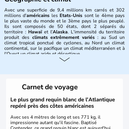
Avec une superficie de 9,4 millions km carrés et 302
millions d'
américains
les
Etats-Unis
sont le 4ème pays
le plus vaste du monde et le 3ème pays le plus peuplé.
Ils sont composés de 50 états, dont 2 séparés du
territoire :
Hawaï
et l'
Alaska
. L'immensité du territoire
produit des
climats extrêmement variés
: au Sud un
climat tropical ponctué de cyclones, au Nord un climat
continental, sur le pacifique un climat méditerranéen et à
l'Ouest un climat aride et désertique.
Histoire et administration
Les premiers habitants desEtats-Unis sont arrivés d'Asie
il y a environ 30 000 ans lors de la dernière glaciation.
Carnet de voyage
Plusieurs populations se sont succédées avant l'arrivée
des européens, suite à la découverte du continent par
Christophe Colomb en 1492. Les 13 colonies
Le plus grand requin blanc de l'Atlantique
britanniques proclament la Déclaration d'indépendance
repéré près des côtes américaines
en 1776 et adoptent leur première constitution en 1787.
La conquête de l'Ouest marque ensuite l'entrée dans une
Avec ses 4 mètres de long et ses 771 kg, il
phase de développement intense.
impressionne autant qu'il fascine. Baptisé
Contender, ce grand requin blanc est aujourd'hui