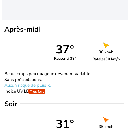
Après-midi
37°
30 km/h
Ressenti 38°
Rafales
30 km/h
Beau temps peu nuageux devenant variable.
Sans précipitations.
Aucun risque de pluie
Indice UV
10
Très fort
Soir
31°
35 km/h