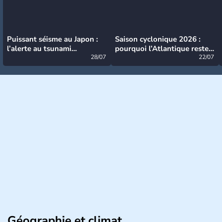
Puissant séisme au Japon :
Saison cyclonique 2026 :
l’alerte au tsunami
pourquoi l’Atlantique reste
désormais levée
28/07
très calme à ce stade ?
22/07
Géographie et climat