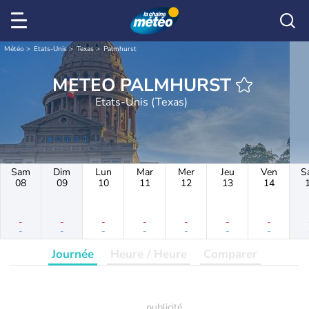
Météo
Etats-Unis
Texas
Palmhurst
METEO PALMHURST
Etats-Unis (Texas)
Sam
Dim
Lun
Mar
Mer
Jeu
Ven
S
08
09
10
11
12
13
14
-
-
-
-
-
-
-
-
-
-
-
-
-
-
Journée
Heure / Heure
Comparer