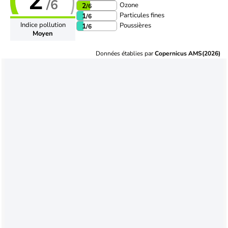
2
/6
Ozone
2
/6
Particules fines
1
/6
Indice pollution
Poussières
1
/6
Moyen
Données établies par
Copernicus AMS(2026)