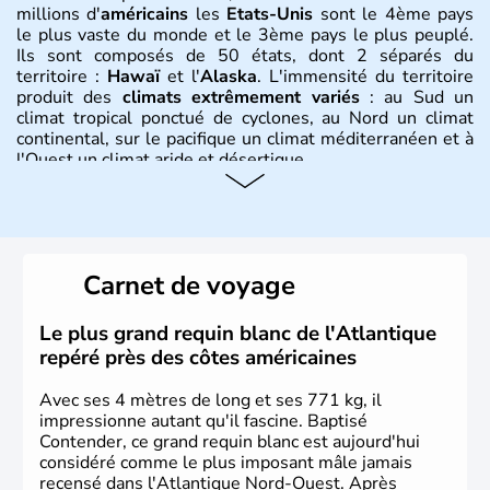
millions d'
américains
les
Etats-Unis
sont le 4ème pays
le plus vaste du monde et le 3ème pays le plus peuplé.
Ils sont composés de 50 états, dont 2 séparés du
territoire :
Hawaï
et l'
Alaska
. L'immensité du territoire
produit des
climats extrêmement variés
: au Sud un
climat tropical ponctué de cyclones, au Nord un climat
continental, sur le pacifique un climat méditerranéen et à
l'Ouest un climat aride et désertique.
Histoire et administration
Les premiers habitants desEtats-Unis sont arrivés d'Asie
il y a environ 30 000 ans lors de la dernière glaciation.
Carnet de voyage
Plusieurs populations se sont succédées avant l'arrivée
des européens, suite à la découverte du continent par
Christophe Colomb en 1492. Les 13 colonies
Le plus grand requin blanc de l'Atlantique
britanniques proclament la Déclaration d'indépendance
repéré près des côtes américaines
en 1776 et adoptent leur première constitution en 1787.
La conquête de l'Ouest marque ensuite l'entrée dans une
Avec ses 4 mètres de long et ses 771 kg, il
phase de développement intense.
impressionne autant qu'il fascine. Baptisé
Contender, ce grand requin blanc est aujourd'hui
considéré comme le plus imposant mâle jamais
recensé dans l'Atlantique Nord-Ouest. Après