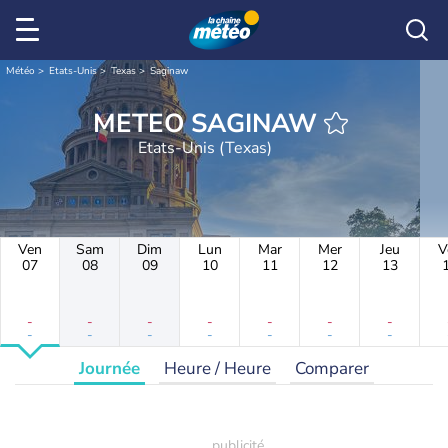
Météo
Etats-Unis
Texas
Saginaw
METEO SAGINAW
Etats-Unis (Texas)
Ven
Sam
Dim
Lun
Mar
Mer
Jeu
V
07
08
09
10
11
12
13
-
-
-
-
-
-
-
-
-
-
-
-
-
-
Journée
Heure / Heure
Comparer