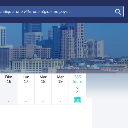
Dim
Lun
Mar
Mer
365
16
17
18
19
Jours
-
-
-
-
-
-
-
-