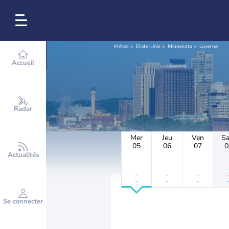
Météo
Etats-Unis
Minnesota
Luverne
Accueil
Radar
Mer
Jeu
Ven
S
05
06
07
0
Actualités
-
-
-
-
-
-
Se connecter