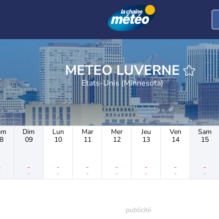
METEO LUVERNE
Etats-Unis (Minnesota)
am
Dim
Lun
Mar
Mer
Jeu
Ven
Sam
8
09
10
11
12
13
14
15
-
-
-
-
-
-
-
-
-
-
-
-
-
-
-
-