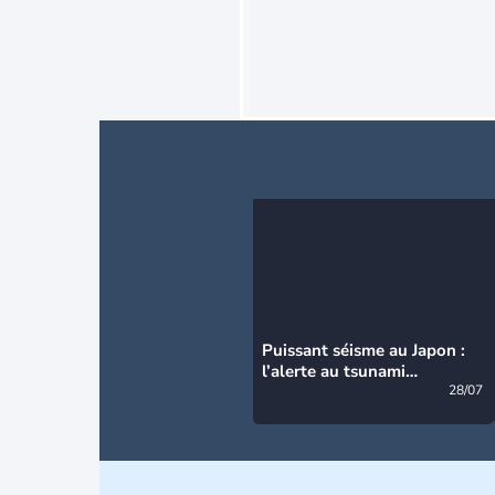
Puissant séisme au Japon :
l’alerte au tsunami
désormais levée
28/07