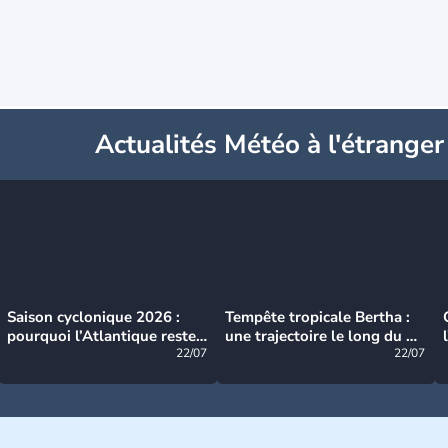
Actualités Météo à l'étranger
Saison cyclonique 2026 :
Tempête tropicale Bertha :
pourquoi l’Atlantique reste
une trajectoire le long du du
très calme à ce stade ?
22/07
littoral américain
22/07