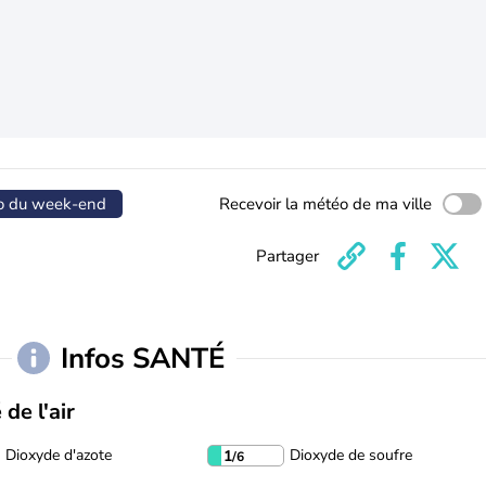
o du week-end
Recevoir la météo de ma ville
Partager
Infos SANTÉ
 de l'air
Dioxyde d'azote
Dioxyde de soufre
1
/6