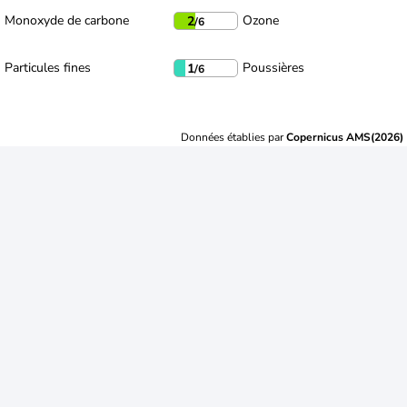
Monoxyde de carbone
Ozone
2
/6
Particules fines
Poussières
1
/6
Données établies par
Copernicus AMS(2026)