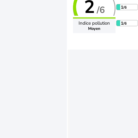
2
/6
1
/6
Indice pollution
1
/6
Moyen