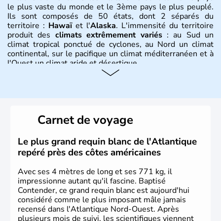
le plus vaste du monde et le 3ème pays le plus peuplé.
Ils sont composés de 50 états, dont 2 séparés du
territoire :
Hawaï
et l'
Alaska
. L'immensité du territoire
produit des
climats extrêmement variés
: au Sud un
climat tropical ponctué de cyclones, au Nord un climat
continental, sur le pacifique un climat méditerranéen et à
l'Ouest un climat aride et désertique.
Histoire et administration
Les premiers habitants desEtats-Unis sont arrivés d'Asie
il y a environ 30 000 ans lors de la dernière glaciation.
Carnet de voyage
Plusieurs populations se sont succédées avant l'arrivée
des européens, suite à la découverte du continent par
Christophe Colomb en 1492. Les 13 colonies
Le plus grand requin blanc de l'Atlantique
britanniques proclament la Déclaration d'indépendance
repéré près des côtes américaines
en 1776 et adoptent leur première constitution en 1787.
La conquête de l'Ouest marque ensuite l'entrée dans une
Avec ses 4 mètres de long et ses 771 kg, il
phase de développement intense.
impressionne autant qu'il fascine. Baptisé
Contender, ce grand requin blanc est aujourd'hui
considéré comme le plus imposant mâle jamais
recensé dans l'Atlantique Nord-Ouest. Après
plusieurs mois de suivi, les scientifiques viennent