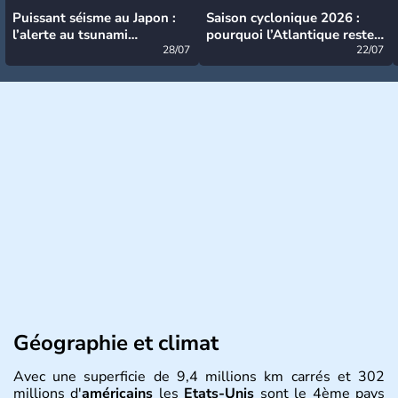
Puissant séisme au Japon :
Saison cyclonique 2026 :
l’alerte au tsunami
pourquoi l’Atlantique reste
désormais levée
28/07
très calme à ce stade ?
22/07
Géographie et climat
Avec une superficie de 9,4 millions km carrés et 302
millions d'
américains
les
Etats-Unis
sont le 4ème pays