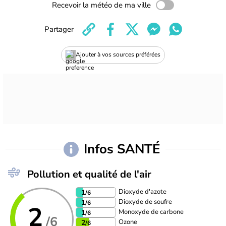
Recevoir la météo de ma ville
Partager
Ajouter à vos sources préférées
Infos SANTÉ
Pollution et qualité de l'air
Dioxyde d'azote
1
/6
Dioxyde de soufre
1
/6
2
Monoxyde de carbone
1
/6
/6
Ozone
2
/6