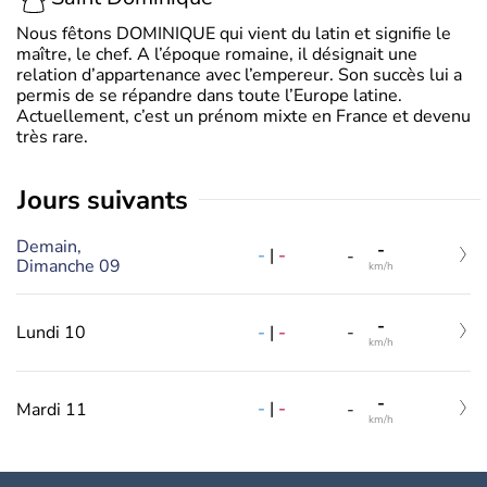
Nous fêtons DOMINIQUE qui vient du latin et signifie le
maître, le chef. A l’époque romaine, il désignait une
relation d’appartenance avec l’empereur. Son succès lui a
permis de se répandre dans toute l’Europe latine.
Actuellement, c’est un prénom mixte en France et devenu
très rare.
jours suivants
Demain,
-
-
|
-
-
Dimanche 09
km/h
-
-
|
-
Lundi 10
-
km/h
-
-
|
-
Mardi 11
-
km/h