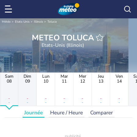
Météo
Etats-Unis
Illinois
Toluca
METEO TOLUCA
Etats-Unis (Illinois)
Sam
Dim
Lun
Mar
Mer
Jeu
Ven
S
08
09
10
11
12
13
14
-
-
-
-
-
-
-
-
-
-
-
-
-
-
Journée
Heure / Heure
Comparer