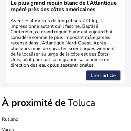
Christophe Colomb en 1492. Les 13 colonies
Le plus grand requin blanc de l'Atlantique
britanniques proclament la Déclaration d'indépendance
repéré près des côtes américaines
en 1776 et adoptent leur première constitution en 1787.
La conquête de l'Ouest marque ensuite l'entrée dans une
Avec ses 4 mètres de long et ses 771 kg, il
phase de développement intense.
impressionne autant qu'il fascine. Baptisé
Contender, ce grand requin blanc est aujourd'hui
considéré comme le plus imposant mâle jamais
recensé dans l'Atlantique Nord-Ouest. Après
plusieurs mois de suivi, les scientifiques viennent
de le localiser au large de la côte est des États-
Unis, où il poursuit sa migration saisonnière en
direction des eaux plus septentrionales.
Lire l'article
À proximité de
Toluca
Rutland
Varna