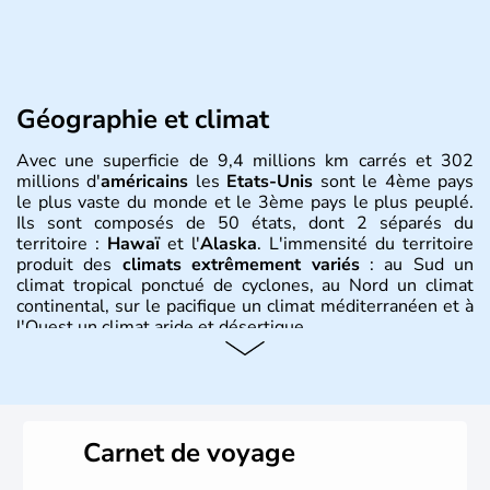
Géographie et climat
Avec une superficie de 9,4 millions km carrés et 302
millions d'
américains
les
Etats-Unis
sont le 4ème pays
le plus vaste du monde et le 3ème pays le plus peuplé.
Ils sont composés de 50 états, dont 2 séparés du
territoire :
Hawaï
et l'
Alaska
. L'immensité du territoire
produit des
climats extrêmement variés
: au Sud un
climat tropical ponctué de cyclones, au Nord un climat
continental, sur le pacifique un climat méditerranéen et à
l'Ouest un climat aride et désertique.
Histoire et administration
Les premiers habitants desEtats-Unis sont arrivés d'Asie
il y a environ 30 000 ans lors de la dernière glaciation.
Carnet de voyage
Plusieurs populations se sont succédées avant l'arrivée
des européens, suite à la découverte du continent par