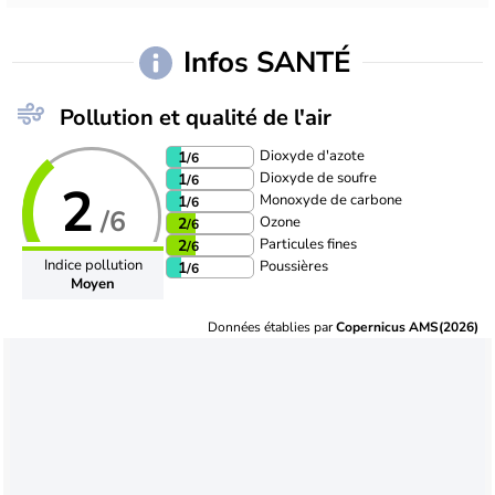
Infos SANTÉ
Pollution et qualité de l'air
Dioxyde d'azote
1
/6
Dioxyde de soufre
1
/6
2
Monoxyde de carbone
1
/6
/6
Ozone
2
/6
Particules fines
2
/6
Indice pollution
Poussières
1
/6
Moyen
Données établies par
Copernicus AMS(2026)