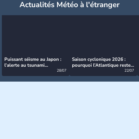
Actualités Météo à l'étranger
Puissant séisme au Japon :
Saison cyclonique 2026 :
l’alerte au tsunami
pourquoi l’Atlantique reste
désormais levée
28/07
très calme à ce stade ?
22/07