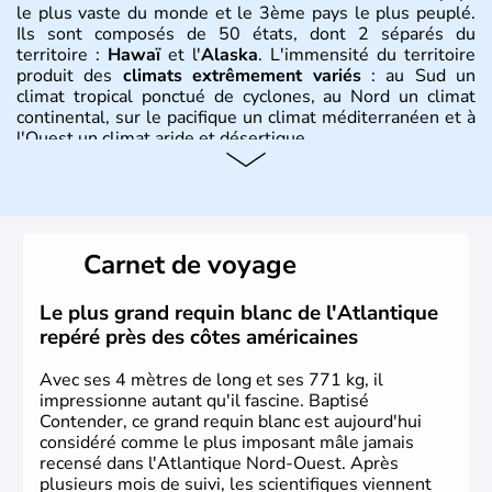
le plus vaste du monde et le 3ème pays le plus peuplé.
Ils sont composés de 50 états, dont 2 séparés du
territoire :
Hawaï
et l'
Alaska
. L'immensité du territoire
produit des
climats extrêmement variés
: au Sud un
climat tropical ponctué de cyclones, au Nord un climat
continental, sur le pacifique un climat méditerranéen et à
l'Ouest un climat aride et désertique.
Histoire et administration
Les premiers habitants desEtats-Unis sont arrivés d'Asie
il y a environ 30 000 ans lors de la dernière glaciation.
Carnet de voyage
Plusieurs populations se sont succédées avant l'arrivée
des européens, suite à la découverte du continent par
Christophe Colomb en 1492. Les 13 colonies
Le plus grand requin blanc de l'Atlantique
britanniques proclament la Déclaration d'indépendance
repéré près des côtes américaines
en 1776 et adoptent leur première constitution en 1787.
La conquête de l'Ouest marque ensuite l'entrée dans une
Avec ses 4 mètres de long et ses 771 kg, il
phase de développement intense.
impressionne autant qu'il fascine. Baptisé
Contender, ce grand requin blanc est aujourd'hui
considéré comme le plus imposant mâle jamais
recensé dans l'Atlantique Nord-Ouest. Après
plusieurs mois de suivi, les scientifiques viennent