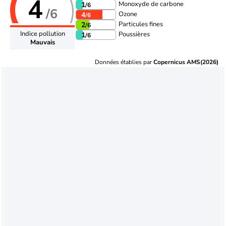
4
Monoxyde de carbone
1
/6
/6
Ozone
4
/6
Particules fines
2
/6
Indice pollution
Poussières
1
/6
Mauvais
Données établies par
Copernicus AMS(2026)