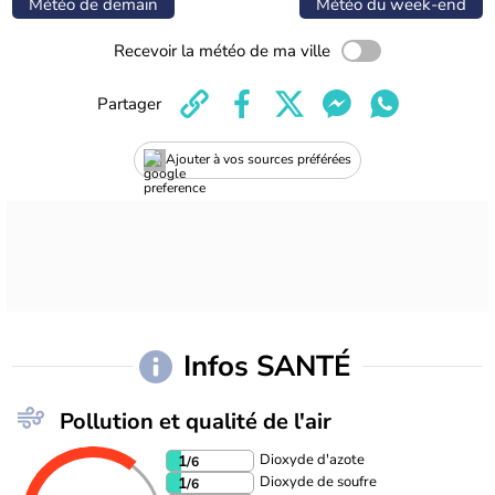
Météo de demain
Météo du week-end
Recevoir la météo de ma ville
Partager
Ajouter à vos sources préférées
Infos SANTÉ
Pollution et qualité de l'air
Dioxyde d'azote
1
/6
Dioxyde de soufre
1
/6