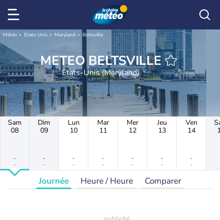
Météo
Etats-Unis
Maryland
Beltsville
METEO BELTSVILLE
Etats-Unis (Maryland)
Sam
Dim
Lun
Mar
Mer
Jeu
Ven
S
08
09
10
11
12
13
14
-
-
-
-
-
-
-
-
-
-
-
-
-
-
Journée
Heure / Heure
Comparer