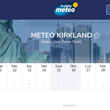
METEO KIRKLAND
Etats-Unis (New York)
ar
Mer
Jeu
Ven
Sam
Dim
Lun
Mar
1
12
13
14
15
16
17
18
-
-
-
-
-
-
-
-
-
-
-
-
-
-
-
-