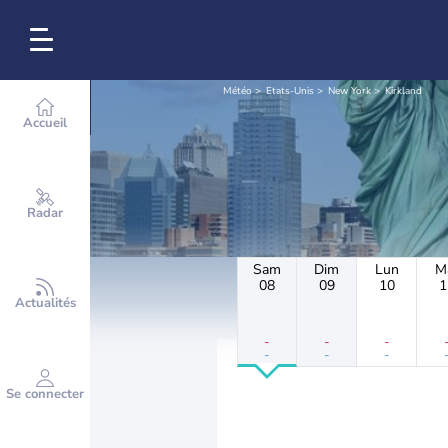
Météo
Etats-Unis
New York
Kirkland
Accueil
Radar
Sam
Dim
Lun
M
08
09
10
1
Actualités
-
-
-
-
-
-
Se connecter