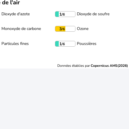
 de l'air
Dioxyde d'azote
Dioxyde de soufre
1
/6
Monoxyde de carbone
Ozone
3
/6
Particules fines
Poussières
1
/6
Données établies par
Copernicus AMS(2026)