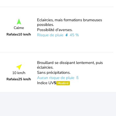
Eclaircies, mais formations brumeuses
possibles.
Calme
Possibilité d'averses.
Rafales
10 km/h
Risque de pluie
45 %
Brouillard se dissipant lentement, puis
éclaircies.
Sans précipitations.
10 km/h
Aucun risque de pluie
Rafales
25 km/h
Indice UV
5
Modéré