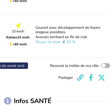
>80 km/h
Couvert avec développement de foyers
10 km/h
orageux possibles.
Averses tombant en fin de nuit.
Rafales
25 km/h
Risque de pluie
65 %
>80 km/h
o du week-end
Recevoir la météo de ma ville
Partager
Infos SANTÉ