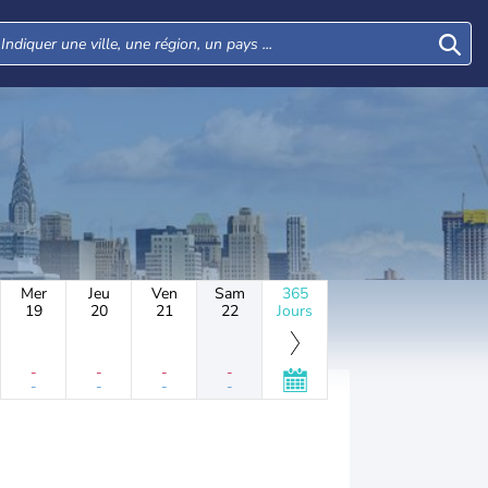
Mer
Jeu
Ven
Sam
365
19
20
21
22
Jours
-
-
-
-
-
-
-
-