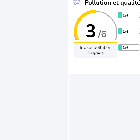
Pollution et qualité
1
/6
3
/6
1
/6
Indice pollution
1
/6
Dégradé