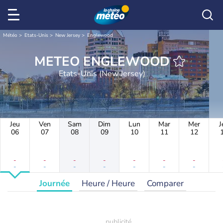
Météo
Etats-Unis
New Jersey
Englewood
METEO ENGLEWOOD
Etats-Unis (New Jersey)
Jeu
Ven
Sam
Dim
Lun
Mar
Mer
J
06
07
08
09
10
11
12
-
-
-
-
-
-
-
-
-
-
-
-
-
-
Journée
Heure / Heure
Comparer