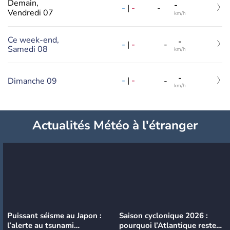
Demain,
-
-
|
-
-
Vendredi 07
km/h
Ce week-end,
-
-
|
-
-
Samedi 08
km/h
-
-
|
-
Dimanche 09
-
km/h
Actualités Météo à l'étranger
Puissant séisme au Japon :
Saison cyclonique 2026 :
l’alerte au tsunami
pourquoi l’Atlantique reste