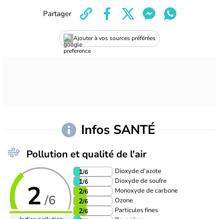
Partager
Ajouter à vos sources préférées
Infos SANTÉ
Pollution et qualité de l'air
Dioxyde d'azote
1
/6
Dioxyde de soufre
1
/6
2
Monoxyde de carbone
2
/6
/6
Ozone
2
/6
Particules fines
2
/6