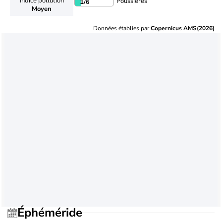
Indice pollution
Poussières
1
/6
Moyen
Données établies par
Copernicus AMS(2026)
Éphéméride