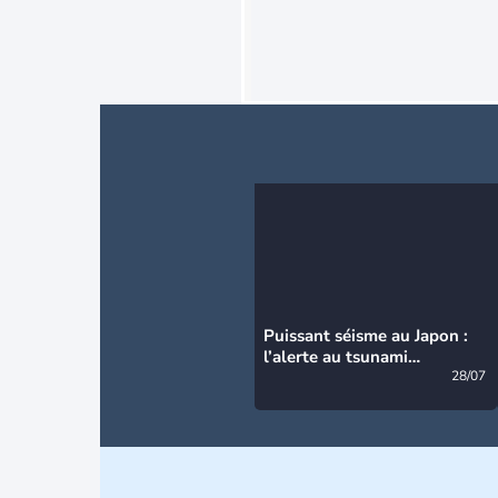
Puissant séisme au Japon :
l’alerte au tsunami
désormais levée
28/07