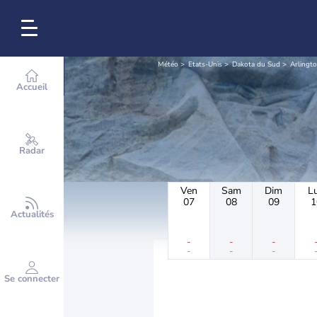
Météo
Etats-Unis
Dakota du Sud
Arlingt
Accueil
Radar
Ven
Sam
Dim
L
07
08
09
1
Actualités
-
-
-
-
-
-
Se connecter