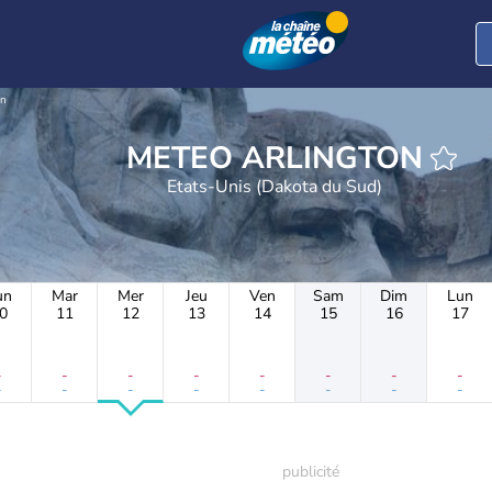
on
METEO ARLINGTON
Etats-Unis (Dakota du Sud)
un
Mar
Mer
Jeu
Ven
Sam
Dim
Lun
0
11
12
13
14
15
16
17
-
-
-
-
-
-
-
-
-
-
-
-
-
-
-
-