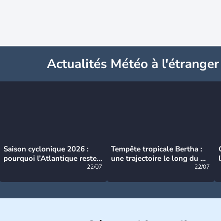
Actualités Météo à l'étranger
Saison cyclonique 2026 :
Tempête tropicale Bertha :
pourquoi l’Atlantique reste
une trajectoire le long du du
très calme à ce stade ?
22/07
littoral américain
22/07