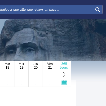
Mar
Mer
Jeu
Ven
365
18
19
20
21
Jours
-
-
-
-
-
-
-
-