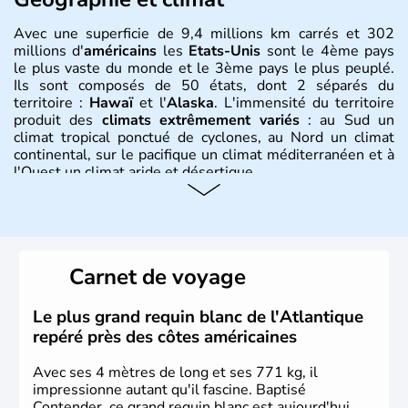
Avec une superficie de 9,4 millions km carrés et 302
millions d'
américains
les
Etats-Unis
sont le 4ème pays
le plus vaste du monde et le 3ème pays le plus peuplé.
Ils sont composés de 50 états, dont 2 séparés du
territoire :
Hawaï
et l'
Alaska
. L'immensité du territoire
produit des
climats extrêmement variés
: au Sud un
climat tropical ponctué de cyclones, au Nord un climat
continental, sur le pacifique un climat méditerranéen et à
l'Ouest un climat aride et désertique.
Histoire et administration
Les premiers habitants desEtats-Unis sont arrivés d'Asie
il y a environ 30 000 ans lors de la dernière glaciation.
Carnet de voyage
Plusieurs populations se sont succédées avant l'arrivée
des européens, suite à la découverte du continent par
Christophe Colomb en 1492. Les 13 colonies
Le plus grand requin blanc de l'Atlantique
britanniques proclament la Déclaration d'indépendance
repéré près des côtes américaines
en 1776 et adoptent leur première constitution en 1787.
La conquête de l'Ouest marque ensuite l'entrée dans une
Avec ses 4 mètres de long et ses 771 kg, il
phase de développement intense.
impressionne autant qu'il fascine. Baptisé
Contender, ce grand requin blanc est aujourd'hui