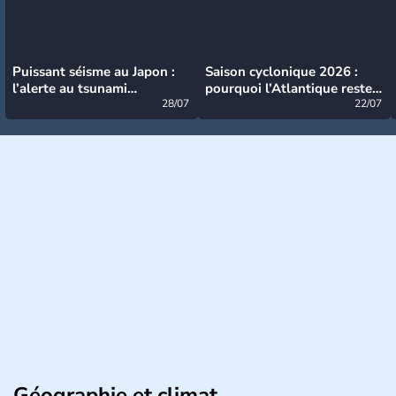
Puissant séisme au Japon :
Saison cyclonique 2026 :
l’alerte au tsunami
pourquoi l’Atlantique reste
désormais levée
28/07
très calme à ce stade ?
22/07
Géographie et climat