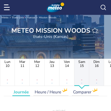
Météo
Etats-Unis
Kansas
Mission Woods
METEO MISSION WOODS
Etats-Unis (Kansas)
Lun
Mar
Mer
Jeu
Ven
Sam
Dim
L
10
11
12
13
14
15
16
-
-
-
-
-
-
-
-
-
-
-
-
-
-
Journée
Heure / Heure
Comparer