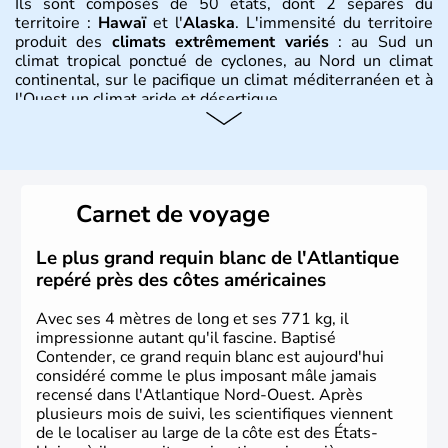
Ils sont composés de 50 états, dont 2 séparés du
territoire :
Hawaï
et l'
Alaska
. L'immensité du territoire
produit des
climats extrêmement variés
: au Sud un
climat tropical ponctué de cyclones, au Nord un climat
continental, sur le pacifique un climat méditerranéen et à
l'Ouest un climat aride et désertique.
Histoire et administration
Les premiers habitants desEtats-Unis sont arrivés d'Asie
il y a environ 30 000 ans lors de la dernière glaciation.
Carnet de voyage
Plusieurs populations se sont succédées avant l'arrivée
des européens, suite à la découverte du continent par
Christophe Colomb en 1492. Les 13 colonies
Le plus grand requin blanc de l'Atlantique
britanniques proclament la Déclaration d'indépendance
repéré près des côtes américaines
en 1776 et adoptent leur première constitution en 1787.
La conquête de l'Ouest marque ensuite l'entrée dans une
Avec ses 4 mètres de long et ses 771 kg, il
phase de développement intense.
impressionne autant qu'il fascine. Baptisé
Contender, ce grand requin blanc est aujourd'hui
considéré comme le plus imposant mâle jamais
recensé dans l'Atlantique Nord-Ouest. Après
plusieurs mois de suivi, les scientifiques viennent
de le localiser au large de la côte est des États-