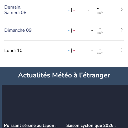
Demain,
-
-
|
-
-
Samedi 08
km/h
-
-
|
-
Dimanche 09
-
km/h
-
-
|
-
Lundi 10
-
km/h
Actualités Météo à l'étranger
Puissant séisme au Japon :
Saison cyclonique 2026 :