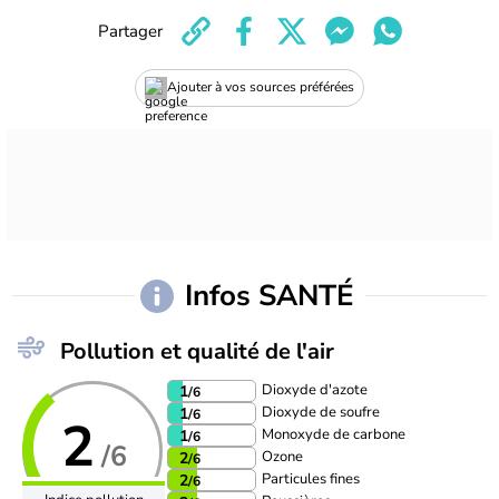
Partager
Ajouter à vos sources préférées
Infos SANTÉ
Pollution et qualité de l'air
Dioxyde d'azote
1
/6
Dioxyde de soufre
1
/6
2
Monoxyde de carbone
1
/6
/6
Ozone
2
/6
Particules fines
2
/6