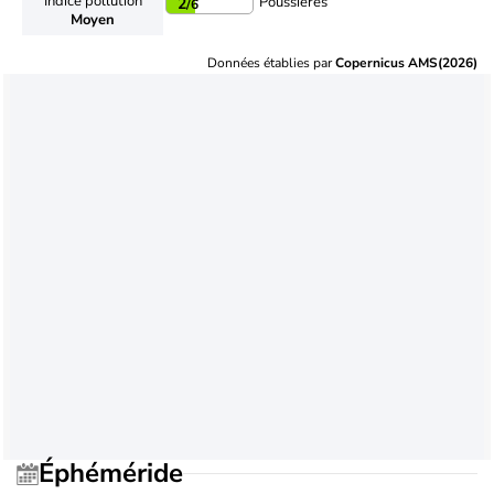
Indice pollution
Poussières
2
/6
Moyen
Données établies par
Copernicus AMS(2026)
Éphéméride