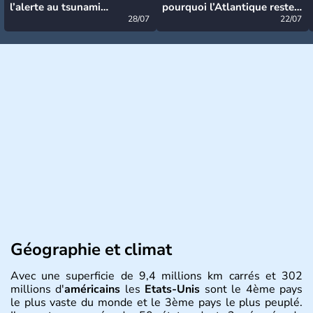
l’alerte au tsunami
pourquoi l’Atlantique reste
désormais levée
28/07
très calme à ce stade ?
22/07
Géographie et climat
Avec une superficie de 9,4 millions km carrés et 302
millions d'
américains
les
Etats-Unis
sont le 4ème pays
le plus vaste du monde et le 3ème pays le plus peuplé.