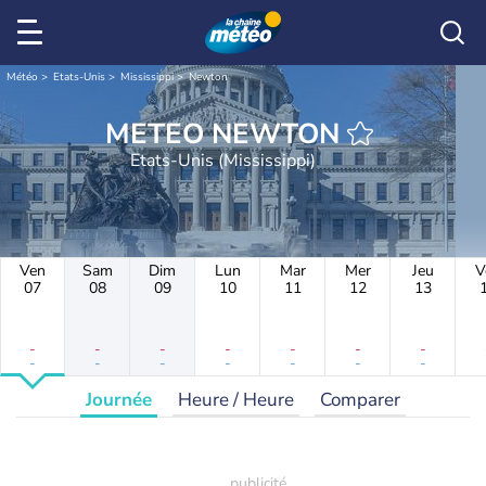
Météo
Etats-Unis
Mississippi
Newton
METEO NEWTON
Etats-Unis (Mississippi)
Ven
Sam
Dim
Lun
Mar
Mer
Jeu
V
07
08
09
10
11
12
13
-
-
-
-
-
-
-
-
-
-
-
-
-
-
Journée
Heure / Heure
Comparer