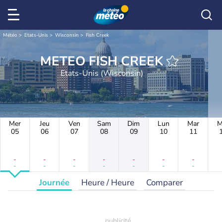
Météo
Etats-Unis
Wisconsin
Fish Creek
METEO FISH CREEK
Etats-Unis (Wisconsin)
Mer
Jeu
Ven
Sam
Dim
Lun
Mar
M
05
06
07
08
09
10
11
-
-
-
-
-
-
-
-
-
-
-
-
-
-
Journée
Heure / Heure
Comparer