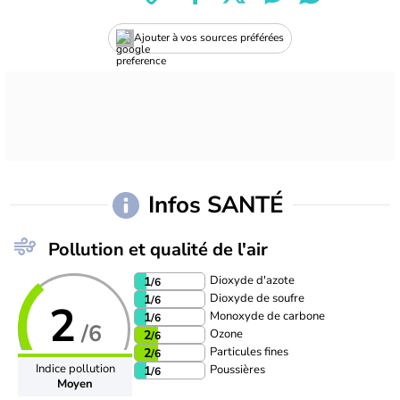
Ajouter à vos sources préférées
Infos SANTÉ
Pollution et qualité de l'air
Dioxyde d'azote
1
/6
Dioxyde de soufre
1
/6
2
Monoxyde de carbone
1
/6
/6
Ozone
2
/6
Particules fines
2
/6
Indice pollution
Poussières
1
/6
Moyen