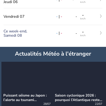
Jeudi 06
km/h
-
-
|
-
Vendredi 07
-
km/h
Ce week-end,
-
-
|
-
-
Samedi 08
km/h
Actualités Météo à l'étranger
Puissant séisme au Japon :
Saison cyclonique 2026 :
l’alerte au tsunami
pourquoi l’Atlantique reste
désormais levée
28/07
très calme à ce stade ?
22/07