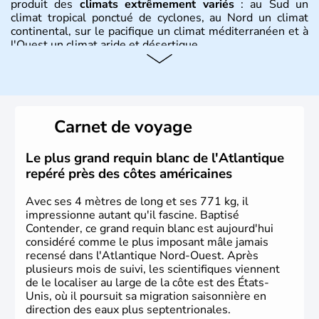
produit des
climats extrêmement variés
: au Sud un
climat tropical ponctué de cyclones, au Nord un climat
continental, sur le pacifique un climat méditerranéen et à
l'Ouest un climat aride et désertique.
Histoire et administration
Les premiers habitants desEtats-Unis sont arrivés d'Asie
il y a environ 30 000 ans lors de la dernière glaciation.
Carnet de voyage
Plusieurs populations se sont succédées avant l'arrivée
des européens, suite à la découverte du continent par
Christophe Colomb en 1492. Les 13 colonies
Le plus grand requin blanc de l'Atlantique
britanniques proclament la Déclaration d'indépendance
repéré près des côtes américaines
en 1776 et adoptent leur première constitution en 1787.
La conquête de l'Ouest marque ensuite l'entrée dans une
Avec ses 4 mètres de long et ses 771 kg, il
phase de développement intense.
impressionne autant qu'il fascine. Baptisé
Contender, ce grand requin blanc est aujourd'hui
considéré comme le plus imposant mâle jamais
recensé dans l'Atlantique Nord-Ouest. Après
plusieurs mois de suivi, les scientifiques viennent
de le localiser au large de la côte est des États-
Unis, où il poursuit sa migration saisonnière en
direction des eaux plus septentrionales.