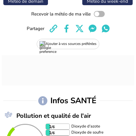
Météo de demain
Météo du week-end
Recevoir la météo de ma ville
Partager
Ajouter à vos sources préférées
Infos SANTÉ
Pollution et qualité de l'air
Dioxyde d'azote
1
/6
Dioxyde de soufre
1
/6