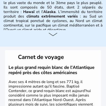
le plus vaste du monde et le 3ème pays le plus peuplé.
Ils sont composés de 50 états, dont 2 séparés du
territoire :
Hawaï
et l'
Alaska
. L'immensité du territoire
produit des
climats extrêmement variés
: au Sud un
climat tropical ponctué de cyclones, au Nord un climat
continental, sur le pacifique un climat méditerranéen et à
l'Ouest un climat aride et désertique.
Histoire et administration
Les premiers habitants desEtats-Unis sont arrivés d'Asie
il y a environ 30 000 ans lors de la dernière glaciation.
Carnet de voyage
Plusieurs populations se sont succédées avant l'arrivée
des européens, suite à la découverte du continent par
Christophe Colomb en 1492. Les 13 colonies
Le plus grand requin blanc de l'Atlantique
britanniques proclament la Déclaration d'indépendance
repéré près des côtes américaines
en 1776 et adoptent leur première constitution en 1787.
La conquête de l'Ouest marque ensuite l'entrée dans une
Avec ses 4 mètres de long et ses 771 kg, il
phase de développement intense.
impressionne autant qu'il fascine. Baptisé
Contender, ce grand requin blanc est aujourd'hui
considéré comme le plus imposant mâle jamais
recensé dans l'Atlantique Nord-Ouest. Après
plusieurs mois de suivi, les scientifiques viennent