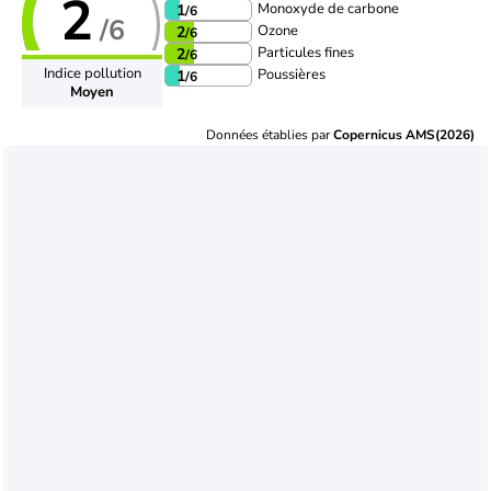
2
Monoxyde de carbone
1
/6
/6
Ozone
2
/6
Particules fines
2
/6
Indice pollution
Poussières
1
/6
Moyen
Données établies par
Copernicus AMS(2026)