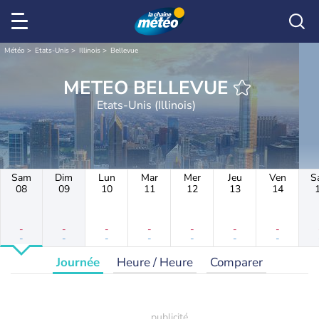
Météo
Etats-Unis
Illinois
Bellevue
METEO BELLEVUE
Etats-Unis (Illinois)
Sam
Dim
Lun
Mar
Mer
Jeu
Ven
S
08
09
10
11
12
13
14
-
-
-
-
-
-
-
-
-
-
-
-
-
-
Journée
Heure / Heure
Comparer