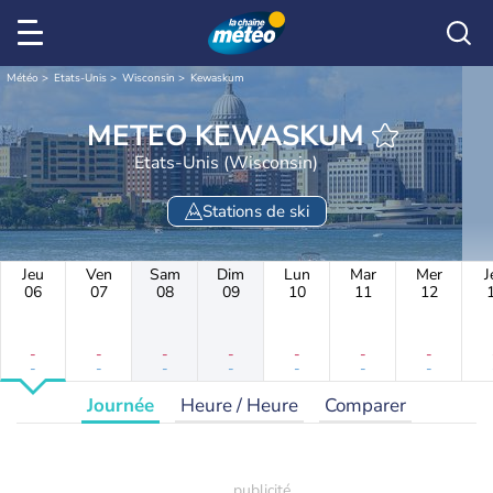
Météo
Etats-Unis
Wisconsin
Kewaskum
METEO KEWASKUM
Etats-Unis (Wisconsin)
Stations de ski
Jeu
Ven
Sam
Dim
Lun
Mar
Mer
J
06
07
08
09
10
11
12
-
-
-
-
-
-
-
-
-
-
-
-
-
-
Journée
Heure / Heure
Comparer