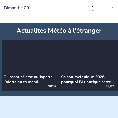
-
-
|
-
Dimanche 09
-
km/h
Actualités Météo à l'étranger
Puissant séisme au Japon :
Saison cyclonique 2026 :
l’alerte au tsunami
pourquoi l’Atlantique reste
désormais levée
28/07
très calme à ce stade ?
22/07