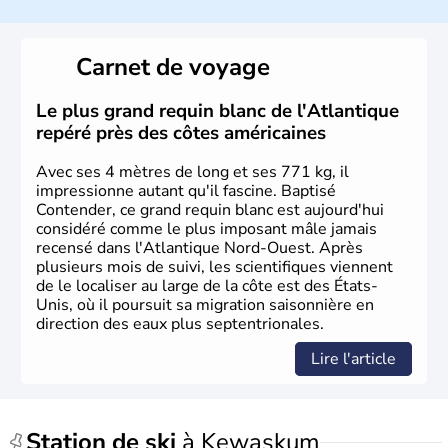
Les premiers habitants desEtats-Unis sont arrivés d'Asie
il y a environ 30 000 ans lors de la dernière glaciation.
Carnet de voyage
Plusieurs populations se sont succédées avant l'arrivée
des européens, suite à la découverte du continent par
Christophe Colomb en 1492. Les 13 colonies
Le plus grand requin blanc de l'Atlantique
britanniques proclament la Déclaration d'indépendance
repéré près des côtes américaines
en 1776 et adoptent leur première constitution en 1787.
La conquête de l'Ouest marque ensuite l'entrée dans une
Avec ses 4 mètres de long et ses 771 kg, il
phase de développement intense.
impressionne autant qu'il fascine. Baptisé
Contender, ce grand requin blanc est aujourd'hui
considéré comme le plus imposant mâle jamais
recensé dans l'Atlantique Nord-Ouest. Après
plusieurs mois de suivi, les scientifiques viennent
de le localiser au large de la côte est des États-
Unis, où il poursuit sa migration saisonnière en
direction des eaux plus septentrionales.
Lire l'article
Station de ski
à Kewaskum