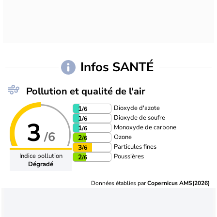
Infos SANTÉ
Pollution et qualité de l'air
Dioxyde d'azote
1
/6
Dioxyde de soufre
1
/6
3
Monoxyde de carbone
1
/6
/6
Ozone
2
/6
Particules fines
3
/6
Indice pollution
Poussières
2
/6
Dégradé
Données établies par
Copernicus AMS(2026)