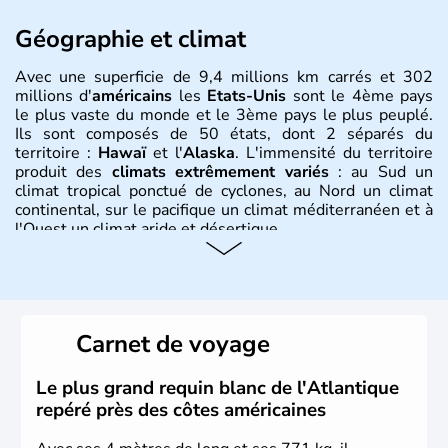
Géographie et climat
Avec une superficie de 9,4 millions km carrés et 302
millions d'
américains
les
Etats-Unis
sont le 4ème pays
le plus vaste du monde et le 3ème pays le plus peuplé.
Ils sont composés de 50 états, dont 2 séparés du
territoire :
Hawaï
et l'
Alaska
. L'immensité du territoire
produit des
climats extrêmement variés
: au Sud un
climat tropical ponctué de cyclones, au Nord un climat
continental, sur le pacifique un climat méditerranéen et à
l'Ouest un climat aride et désertique.
Histoire et administration
Les premiers habitants desEtats-Unis sont arrivés d'Asie
il y a environ 30 000 ans lors de la dernière glaciation.
Carnet de voyage
Plusieurs populations se sont succédées avant l'arrivée
des européens, suite à la découverte du continent par
Christophe Colomb en 1492. Les 13 colonies
Le plus grand requin blanc de l'Atlantique
britanniques proclament la Déclaration d'indépendance
repéré près des côtes américaines
en 1776 et adoptent leur première constitution en 1787.
La conquête de l'Ouest marque ensuite l'entrée dans une