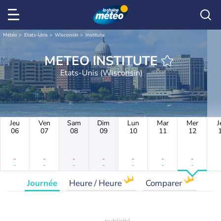
Météo
Etats-Unis
Wisconsin
Institute
METEO INSTITUTE
Etats-Unis (Wisconsin)
Jeu
Ven
Sam
Dim
Lun
Mar
Mer
J
06
07
08
09
10
11
12
-
-
-
-
-
-
-
-
-
-
-
-
-
-
Journée
Heure / Heure
Comparer