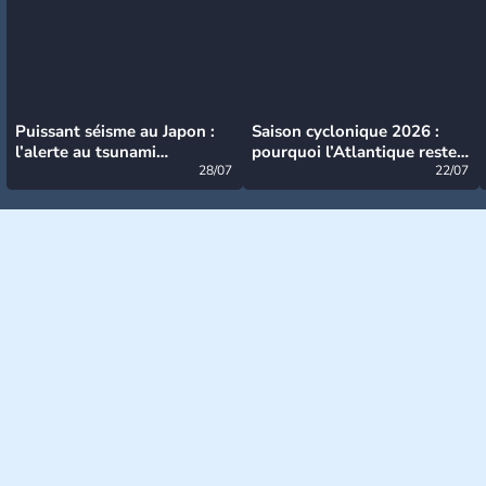
Puissant séisme au Japon :
Saison cyclonique 2026 :
l’alerte au tsunami
pourquoi l’Atlantique reste
désormais levée
28/07
très calme à ce stade ?
22/07