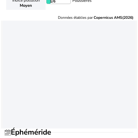
Indice pollution
Poussières
1
/6
Moyen
Données établies par
Copernicus AMS(2026)
Éphéméride