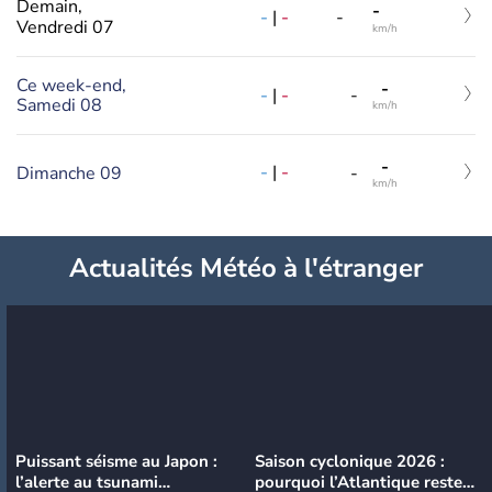
Demain,
-
-
|
-
-
Vendredi 07
km/h
Ce week-end,
-
-
|
-
-
Samedi 08
km/h
-
-
|
-
Dimanche 09
-
km/h
Actualités Météo à l'étranger
Puissant séisme au Japon :
Saison cyclonique 2026 :
l’alerte au tsunami
pourquoi l’Atlantique reste