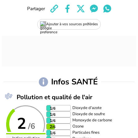
Partager
Ajouter à vos sources préférées
Infos SANTÉ
Pollution et qualité de l'air
Dioxyde d'azote
1
/6
Dioxyde de soufre
1
/6
2
Monoxyde de carbone
1
/6
/6
Ozone
2
/6
Particules fines
1
/6