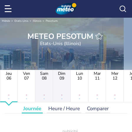
Météo
Etats-Unis
Illinois
Pesotum
METEO PESOTUM
Etats-Unis (Illinois)
Jeu
Ven
Sam
Dim
Lun
Mar
Mer
J
06
07
08
09
10
11
12
-
-
-
-
-
-
-
-
-
-
-
-
-
-
Journée
Heure / Heure
Comparer