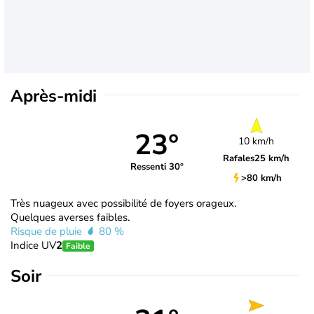
Après-midi
23°
10 km/h
Rafales
25 km/h
Ressenti 30°
>80 km/h
Très nuageux avec possibilité de foyers orageux.
Quelques averses faibles.
Risque de pluie
80 %
Indice UV
2
Faible
Soir