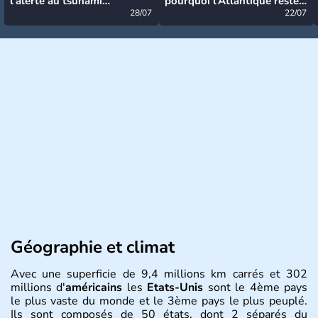
l’alerte au tsunami
pourquoi l’Atlantique reste
désormais levée
28/07
très calme à ce stade ?
22/07
Géographie et climat
Avec une superficie de 9,4 millions km carrés et 302
millions d'
américains
les
Etats-Unis
sont le 4ème pays
le plus vaste du monde et le 3ème pays le plus peuplé.
Ils sont composés de 50 états, dont 2 séparés du