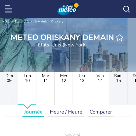
Météo
Etats-Unis
New York
Oriskany
METEO ORISKANY DEMAIN
Etats-Unis (New York)
Dim
Lun
Mar
Mer
Jeu
Ven
Sam
D
09
10
11
12
13
14
15
-
-
-
-
-
-
-
-
-
-
-
-
-
-
Journée
Heure / Heure
Comparer