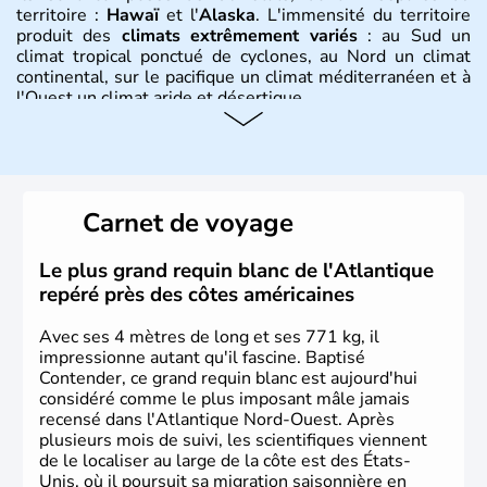
territoire :
Hawaï
et l'
Alaska
. L'immensité du territoire
produit des
climats extrêmement variés
: au Sud un
climat tropical ponctué de cyclones, au Nord un climat
continental, sur le pacifique un climat méditerranéen et à
l'Ouest un climat aride et désertique.
Histoire et administration
Les premiers habitants desEtats-Unis sont arrivés d'Asie
il y a environ 30 000 ans lors de la dernière glaciation.
Carnet de voyage
Plusieurs populations se sont succédées avant l'arrivée
des européens, suite à la découverte du continent par
Christophe Colomb en 1492. Les 13 colonies
Le plus grand requin blanc de l'Atlantique
britanniques proclament la Déclaration d'indépendance
repéré près des côtes américaines
en 1776 et adoptent leur première constitution en 1787.
La conquête de l'Ouest marque ensuite l'entrée dans une
Avec ses 4 mètres de long et ses 771 kg, il
phase de développement intense.
impressionne autant qu'il fascine. Baptisé
Contender, ce grand requin blanc est aujourd'hui
considéré comme le plus imposant mâle jamais
recensé dans l'Atlantique Nord-Ouest. Après
plusieurs mois de suivi, les scientifiques viennent
de le localiser au large de la côte est des États-
Unis, où il poursuit sa migration saisonnière en