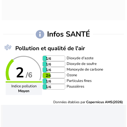
Infos SANTÉ
Pollution et qualité de l'air
Dioxyde d'azote
1
/6
Dioxyde de soufre
1
/6
2
Monoxyde de carbone
1
/6
/6
Ozone
2
/6
Particules fines
1
/6
Indice pollution
Poussières
1
/6
Moyen
Données établies par
Copernicus AMS(2026)