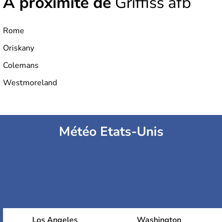
À proximité de
Griffiss afb
Rome
Oriskany
Colemans
Westmoreland
Météo Etats-Unis
Los Angeles
Washington