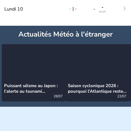
-
-
|
-
Lundi 10
-
km/h
Actualités Météo à l'étranger
Puissant séisme au Japon :
Saison cyclonique 2026 :
l’alerte au tsunami
pourquoi l’Atlantique reste
désormais levée
28/07
très calme à ce stade ?
22/07