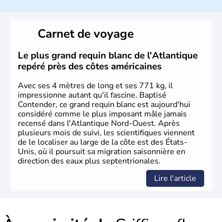
Les premiers habitants desEtats-Unis sont arrivés d'Asie
il y a environ 30 000 ans lors de la dernière glaciation.
Carnet de voyage
Plusieurs populations se sont succédées avant l'arrivée
des européens, suite à la découverte du continent par
Christophe Colomb en 1492. Les 13 colonies
Le plus grand requin blanc de l'Atlantique
britanniques proclament la Déclaration d'indépendance
repéré près des côtes américaines
en 1776 et adoptent leur première constitution en 1787.
La conquête de l'Ouest marque ensuite l'entrée dans une
Avec ses 4 mètres de long et ses 771 kg, il
phase de développement intense.
impressionne autant qu'il fascine. Baptisé
Contender, ce grand requin blanc est aujourd'hui
considéré comme le plus imposant mâle jamais
recensé dans l'Atlantique Nord-Ouest. Après
plusieurs mois de suivi, les scientifiques viennent
de le localiser au large de la côte est des États-
Unis, où il poursuit sa migration saisonnière en
direction des eaux plus septentrionales.
Lire l'article