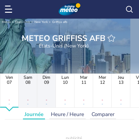
Météo
Etats-Unis
New York
Griffiss afb
METEO GRIFFISS AFB
Etats-Unis (New York)
Ven
Sam
Dim
Lun
Mar
Mer
Jeu
V
07
08
09
10
11
12
13
-
-
-
-
-
-
-
-
-
-
-
-
-
-
Journée
Heure / Heure
Comparer