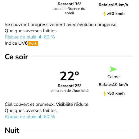
Ressenti 36°
Rafales
15 km/h
sous l’influence du
soleil
>60 km/h
Se couvrant progressivement avec évolution orageuse.
Quelques averses faibles.
Risque de pluie
60 %
Indice UV
6
Fort
Ce soir
22°
Calme
Rafales
10 km/h
Ressenti 25°
en raison de l'humidité
>50 km/h
Ciel couvert et brumeux. Visibilité réduite.
Quelques averses faibles.
Risque de pluie
60 %
Nuit