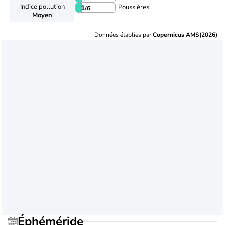
Indice pollution
Poussières
1
/6
Moyen
Données établies par
Copernicus AMS(2026)
Éphéméride