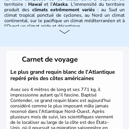
territoire :
Hawaï
et l'
Alaska
. L'immensité du territoire
produit des
climats extrêmement variés
: au Sud un
climat tropical ponctué de cyclones, au Nord un climat
continental, sur le pacifique un climat méditerranéen et à
l'Ouest un climat aride et désertique.
Histoire et administration
Les premiers habitants desEtats-Unis sont arrivés d'Asie
il y a environ 30 000 ans lors de la dernière glaciation.
Carnet de voyage
Plusieurs populations se sont succédées avant l'arrivée
des européens, suite à la découverte du continent par
Christophe Colomb en 1492. Les 13 colonies
Le plus grand requin blanc de l'Atlantique
britanniques proclament la Déclaration d'indépendance
repéré près des côtes américaines
en 1776 et adoptent leur première constitution en 1787.
La conquête de l'Ouest marque ensuite l'entrée dans une
Avec ses 4 mètres de long et ses 771 kg, il
phase de développement intense.
impressionne autant qu'il fascine. Baptisé
Contender, ce grand requin blanc est aujourd'hui
considéré comme le plus imposant mâle jamais
recensé dans l'Atlantique Nord-Ouest. Après
plusieurs mois de suivi, les scientifiques viennent
de le localiser au large de la côte est des États-
Unis, où il poursuit sa migration saisonnière en