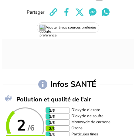
Partager
Ajouter à vos sources préférées
Infos SANTÉ
Pollution et qualité de l'air
Dioxyde d'azote
1
/6
Dioxyde de soufre
1
/6
2
Monoxyde de carbone
1
/6
/6
Ozone
2
/6
Particules fines
1
/6