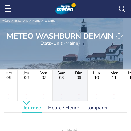
Météo
Etats-Unis
Maine
Washburn
METEO WASHBURN DEMAIN
Etats-Unis (Maine)
Mer
Jeu
Ven
Sam
Dim
Lun
Mar
M
05
06
07
08
09
10
11
-
-
-
-
-
-
-
-
-
-
-
-
-
-
Journée
Heure / Heure
Comparer