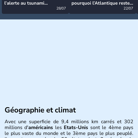
l’alerte au tsunami
pourquoi l’Atlantique reste
désormais levée
28/07
très calme à ce stade ?
22/07
Géographie et climat
Avec une superficie de 9,4 millions km carrés et 302
millions d'
américains
les
Etats-Unis
sont le 4ème pays
le plus vaste du monde et le 3ème pays le plus peuplé.