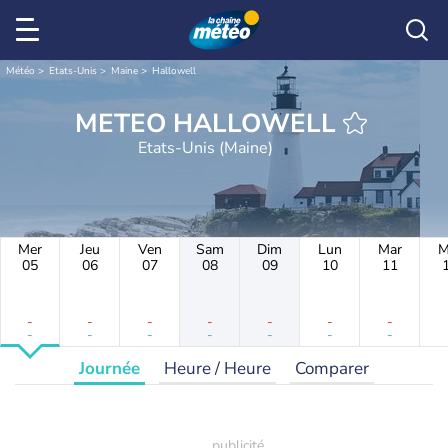
Météo
Etats-Unis
Maine
Hallowell
METEO HALLOWELL
Etats-Unis (Maine)
Mer
Jeu
Ven
Sam
Dim
Lun
Mar
M
05
06
07
08
09
10
11
-
-
-
-
-
-
-
-
-
-
-
-
-
-
Journée
Heure / Heure
Comparer