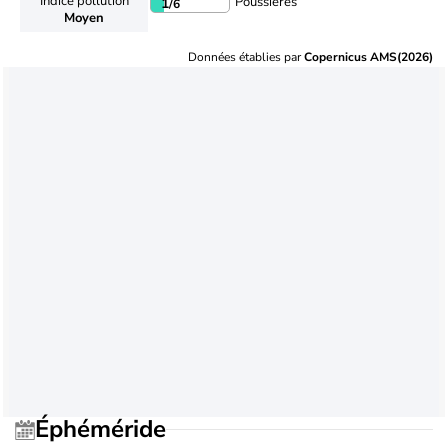
Indice pollution
Poussières
1
/6
Moyen
Données établies par
Copernicus AMS(2026)
Éphéméride