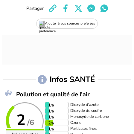
Partager
Ajouter à vos sources préférées
Infos SANTÉ
Pollution et qualité de l'air
Dioxyde d'azote
1
/6
Dioxyde de soufre
1
/6
2
Monoxyde de carbone
1
/6
/6
Ozone
2
/6
Particules fines
1
/6