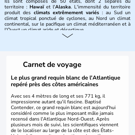
Ils sont composés de 50 états, dont 2 séparés du
territoire :
Hawaï
et l'
Alaska
. L'immensité du territoire
produit des
climats extrêmement variés
: au Sud un
climat tropical ponctué de cyclones, au Nord un climat
continental, sur le pacifique un climat méditerranéen et à
l'Ouest un climat aride et désertique.
Histoire et administration
Les premiers habitants desEtats-Unis sont arrivés d'Asie
il y a environ 30 000 ans lors de la dernière glaciation.
Carnet de voyage
Plusieurs populations se sont succédées avant l'arrivée
des européens, suite à la découverte du continent par
Christophe Colomb en 1492. Les 13 colonies
Le plus grand requin blanc de l'Atlantique
britanniques proclament la Déclaration d'indépendance
repéré près des côtes américaines
en 1776 et adoptent leur première constitution en 1787.
La conquête de l'Ouest marque ensuite l'entrée dans une
Avec ses 4 mètres de long et ses 771 kg, il
phase de développement intense.
impressionne autant qu'il fascine. Baptisé
Contender, ce grand requin blanc est aujourd'hui
considéré comme le plus imposant mâle jamais
recensé dans l'Atlantique Nord-Ouest. Après
plusieurs mois de suivi, les scientifiques viennent
de le localiser au large de la côte est des États-