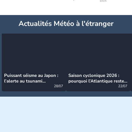
km/h
Actualités Météo à l'étranger
Puissant séisme au Japon :
Saison cyclonique 2026 :
l’alerte au tsunami
pourquoi l’Atlantique reste
désormais levée
28/07
très calme à ce stade ?
22/07