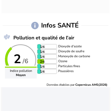
Infos SANTÉ
Pollution et qualité de l'air
Dioxyde d'azote
1
/6
Dioxyde de soufre
1
/6
2
Monoxyde de carbone
1
/6
/6
Ozone
2
/6
Particules fines
1
/6
Indice pollution
Poussières
1
/6
Moyen
Données établies par
Copernicus AMS(2026)