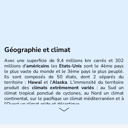
Géographie et climat
Avec une superficie de 9,4 millions km carrés et 302
millions d'
américains
les
Etats-Unis
sont le 4ème pays
le plus vaste du monde et le 3ème pays le plus peuplé.
Ils sont composés de 50 états, dont 2 séparés du
territoire :
Hawaï
et l'
Alaska
. L'immensité du territoire
produit des
climats extrêmement variés
: au Sud un
climat tropical ponctué de cyclones, au Nord un climat
continental, sur le pacifique un climat méditerranéen et à
l'Ouest un climat aride et désertique.
Histoire et administration
Les premiers habitants desEtats-Unis sont arrivés d'Asie