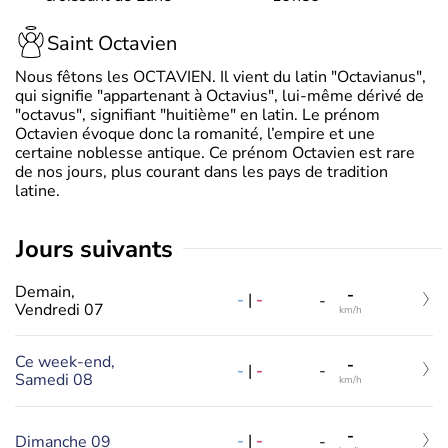
Saint Octavien
Nous fêtons les OCTAVIEN. Il vient du latin "Octavianus",
qui signifie "appartenant à Octavius", lui-même dérivé de
"octavus", signifiant "huitième" en latin. Le prénom
Octavien évoque donc la romanité, l’empire et une
certaine noblesse antique. Ce prénom Octavien est rare
de nos jours, plus courant dans les pays de tradition
latine.
jours suivants
Demain,
-
-
|
-
-
Vendredi 07
km/h
Ce week-end,
-
-
|
-
-
Samedi 08
km/h
-
-
|
-
Dimanche 09
-