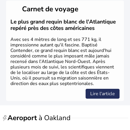
il y a environ 30 000 ans lors de la dernière glaciation.
Carnet de voyage
Plusieurs populations se sont succédées avant l'arrivée
des européens, suite à la découverte du continent par
Christophe Colomb en 1492. Les 13 colonies
Le plus grand requin blanc de l'Atlantique
britanniques proclament la Déclaration d'indépendance
repéré près des côtes américaines
en 1776 et adoptent leur première constitution en 1787.
La conquête de l'Ouest marque ensuite l'entrée dans une
Avec ses 4 mètres de long et ses 771 kg, il
phase de développement intense.
impressionne autant qu'il fascine. Baptisé
Contender, ce grand requin blanc est aujourd'hui
considéré comme le plus imposant mâle jamais
recensé dans l'Atlantique Nord-Ouest. Après
plusieurs mois de suivi, les scientifiques viennent
de le localiser au large de la côte est des États-
Unis, où il poursuit sa migration saisonnière en
direction des eaux plus septentrionales.
Lire l'article
Aeroport
à Oakland