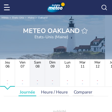
Météo
Etats-Unis
Maine
Oakland
METEO OAKLAND
Etats-Unis (Maine)
Jeu
Ven
Sam
Dim
Lun
Mar
Mer
J
06
07
08
09
10
11
12
-
-
-
-
-
-
-
-
-
-
-
-
-
-
Journée
Heure / Heure
Comparer